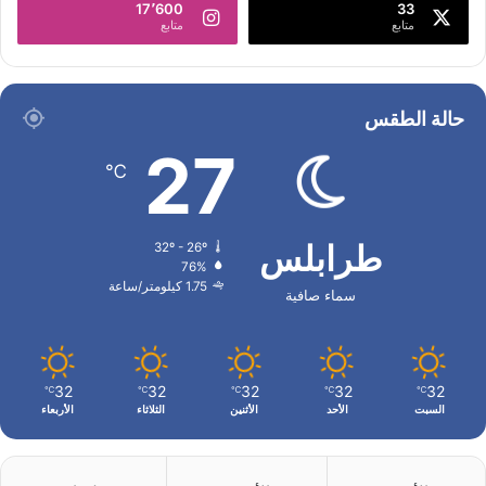
17٬600
33
متابع
متابع
حالة الطقس
27
℃
طرابلس
32º - 26º
76%
1.75 كيلومتر/ساعة
سماء صافية
32
32
32
32
32
℃
℃
℃
℃
℃
السبت
الأحد
الأثنين
الثلاثاء
الأربعاء