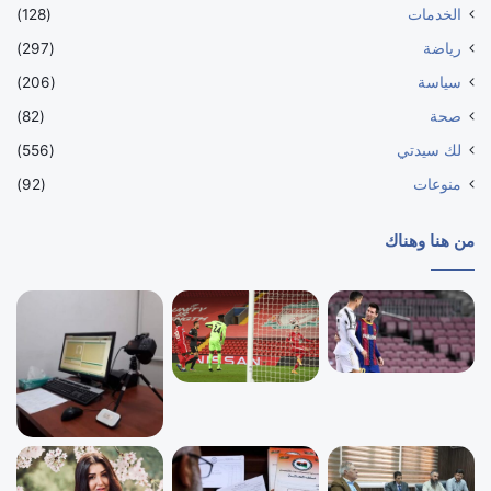
الخدمات
(128)
رياضة
(297)
سياسة
(206)
صحة
(82)
لك سيدتي
(556)
منوعات
(92)
من هنا وهناك