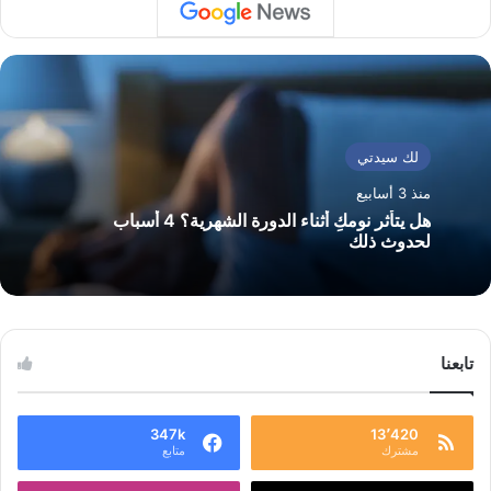
لك سيدتي
منذ 3 أسابيع
هل يتأثر نومكِ أثناء الدورة الشهرية؟ 4 أسباب
لحدوث ذلك
تابعنا
347k
13٬420
مشترك
متابع