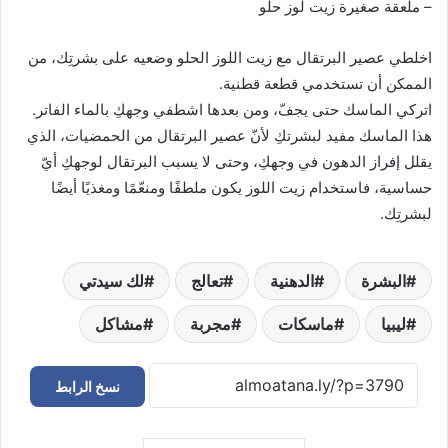
– ملعقة صغيرة زيت لوز حلو
اخلطي عصير البرتقال مع زيت اللوز الحلو وضعيه على بشرتِك، من
الممكن أن تستخدمي قطعة قطنية.
اتركي الماسك حتى يجفّ، ومن بعدها اشطفي وجهكِ بالماء الفاتر.
هذا الماسك مفيد لبشرتكِ لأنّ عصير البرتقال من الحمضيات، الذي
يقلل إفراز الدهون في وجهكِ، وحتى لا يسبب البرتقال لوجهكِ أيّ
حساسية، فاستخدام زيت اللوز يكون ملطفًا ومنعّمًا ومغذيًا أيضًا
لبشرتِك.
البشرة
الدهنية
تعالج
لك سيدتي
ليبيا
ماسكات
مجربة
مشاكل
نسخ الرابط