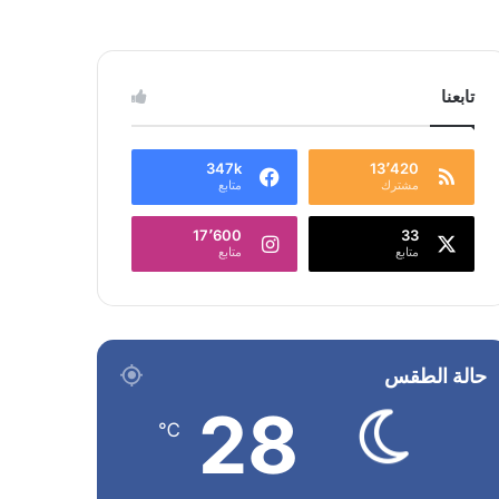
تابعنا
347k
13٬420
مشترك
متابع
17٬600
33
متابع
متابع
حالة الطقس
28
℃