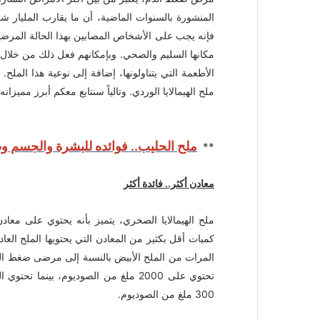
المنشورة بالسنوات الماضية، أن ما يقارب المليار
فإنه يجب على الأشخاص المصابين بهذا الحالة المرض
مكانها السليم والصحي. وبإمكانهم فعل ذلك من خلال م
الأطعمة التي يتناولونها، إضافة إلى نوعية هذا المل
ملح الهيمالايا الوردي. وتالياً سنتابع معكم أبرز مميزاته.
ملح الحليب.. فوائده للبشرة والجسم 
**
معادن أكثر.. فائدة أكثر
ملح الهيمالايا الصخري، يتميز بأنه يحتوي على معا
كميات أقل بكثير من المعادن التي يحتويها الملح ا
المرات من الملح الأبيض بالنسبة إلى مرضى ضغط الد
300 ملغ من الصوديوم.