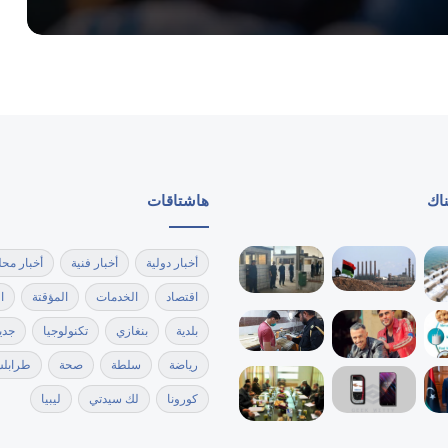
معدتك تحذرك …..5 علامات مقلقة تدل
على أن ألم البطن ليس “طبيعياً”
كيف تنظفين مجفف الشعر للحفاظ عليه
كأنه جديد؟
8 أشياء يجب تجنبها أثناء الدورة الشهرية
ناك
هاشتاقات
لتخفيف الألم وزيادة الراحة
أخبار دولية
أخبار فنية
أخبار محل
اقتصاد
الخدمات
المؤقتة
ا
بلدية
بنغازي
تكنولوجيا
جدي
رياضة
سلطة
صحة
طرابل
كورونا
لك سيدتي
ليبيا