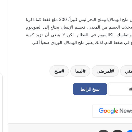
على الرغم من أن الفارق في كمية مادة الصوديوم بين ملح الهيمالايا وملح البحر ليس كبيراً، 300 ملغ فقط كما ذكرنا
مدخلات الجسم من المعدن. فجسم الإنسان يحتاج إلى الصوديوم
تماسك الكالسيوم في العظام. لكن لا ينبغي أن تزيد كمية
تي
لمرضى
ليبيا
ملح
نسخ الرابط
هل يتأثر نومكِ أثناء الدورة الشهرية؟ 4
أسباب لحدوث ذلك
تأثير مقاومة الأنسولين على النساء و علاقتها
ماسنجر
مشاركة عبر البريد
طباعة
بمتلازمة ما قبل الحيض، وزيادة الوزن،