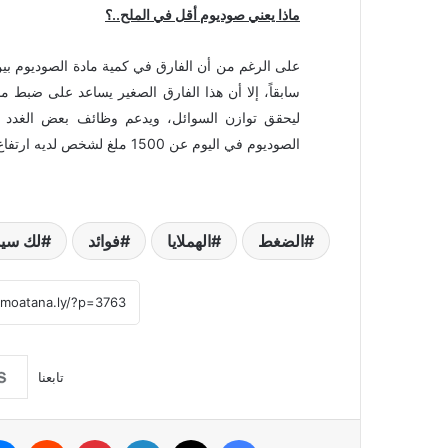
ماذا يعني صوديوم أقل في الملح..؟
سابقاً، إلا أن هذا الفارق الصغير يساعد على ضبط 
ليحقق توازن السوائل، ويدعم وظائف بعض الغدد ول
الصوديوم في اليوم عن 1500 ملغ لشخص لديه ارتفاع في ضغط الدم. لذلك يعتبر ملح الهيمالايا الوردي صحياً أكثر.
الضغط
الهملايا
فوائد
لك سيد
تابعنا
فيسبوك
‫X
لينكدإن
بينتيريست