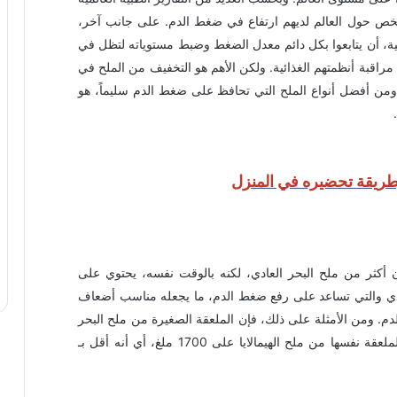
 شخص حول العالم لديهم ارتفاع في ضغط الدم. على جانب آخر،
ية، أن يتابعوا بكل دائم معدل الضغط وضبط مستوياته لتظل في
راقبة أنظمتهم الغذائية. ولكن الأهم هو التخفيف من الملح في
ح. ومن أفضل أنواع الملح التي تحافظ على ضغط الدم سليماً، هو
وطريقة تحضيره في المنزل
دن أكثر من ملح البحر العادي، لكنه بالوقت نفسه، يحتوي على
لعادي والتي تساعد على رفع ضغط الدم، ما يجعله مناسب أضعاف
م. ومن الأمثلة على ذلك، فإن الملعقة الصغيرة من ملح البحر
تحتوي على 2000 ملغ من الصوديوم، بينما تحتوي الملعقة نفسها من ملح الهيمالايا على 1700 ملغ، أي أنه أقل بـ