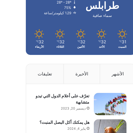
طرابلس
28º - 28º
75%
1.29 كيلومتر/ساعة
سماء صافية
32
32
32
32
31
℃
℃
℃
℃
℃
السبت
الأحد
الأثنين
الثلاثاء
الأربعاء
الأشهر
الأخيرة
تعليقات
تعرّف على أعلام الدول التي تبدو
متشابهة
ديسمبر 20, 2023
هل يمكنك أكل البصل المنبت؟
يناير 4, 2024