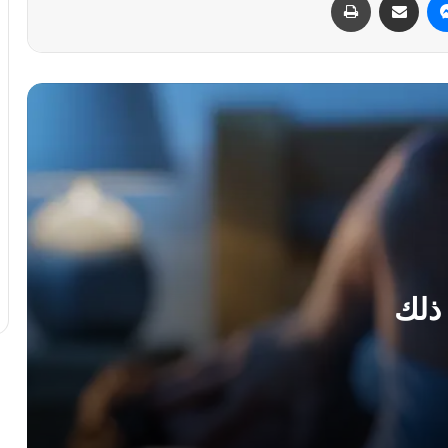
والإرهاق المزمن
كيف تختارين أفضل كريم يدين لمقاومة
التجاعيد والجفاف
من الحمل إلى سن اليأس: كيف تؤثر
التغيرات الهرمونية على صحة عيون النساء
الشاي الأخضر : 7 فوائد مذهلة لشعرك
هل زيت الخروع آمن للوجه ؟
ثلاث طرق سهلة للتخلص من تساقط الشعر
بإضافة البصل إلى روتين العناية بشعرك