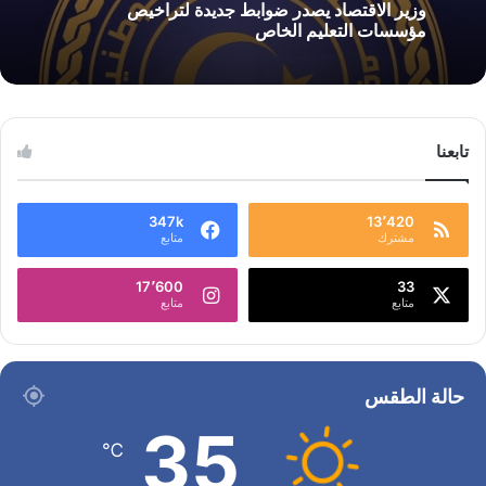
وزير الاقتصاد يصدر ضوابط جديدة لتراخيص
مؤسسات التعليم الخاص
تابعنا
347k
13٬420
مشترك
متابع
17٬600
33
متابع
متابع
حالة الطقس
35
℃