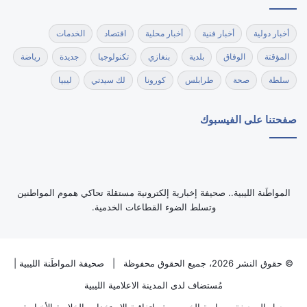
أخبار دولية
أخبار فنية
أخبار محلية
اقتصاد
الخدمات
المؤقتة
الوفاق
بلدية
بنغازي
تكنولوجيا
جديدة
رياضة
سلطة
صحة
طرابلس
كورونا
لك سيدتي
ليبيا
صفحتنا على الفيسبوك
‏المواطَنة الليبية.. صحيفة إخبارية إلكترونية مستقلة تحاكي هموم المواطنين
وتسلط الضوء القطاعات الخدمية.
© حقوق النشر 2026، جميع الحقوق محفوظة |
صحيفة المواطَنة الليبية
|
مُستضاف لدى
المدينة الاعلامية الليبية
حول الصحيفة
سياسة الخصوصية
اتفاقية الاستخدام
الخلاصة الأخبارية