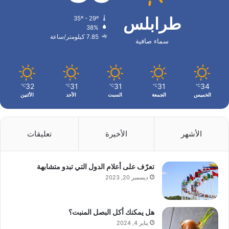
طرابلس
35º - 29º
38%
7.85 كيلومتر/ساعة
سماء صافية
32
31
31
31
34
℃
℃
℃
℃
℃
الخميس
الجمعة
السبت
الأحد
الأثنين
الأشهر
الأخيرة
تعليقات
تعرّف على أعلام الدول التي تبدو متشابهة
ديسمبر 20, 2023
هل يمكنك أكل البصل المنبت؟
يناير 4, 2024