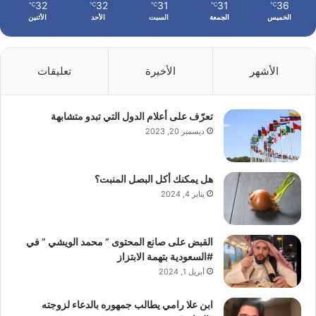
32
32
31
31
36
℃
℃
℃
℃
℃
الخميس
الجمعة
السبت
الأحد
الأثنين
الأشهر
الأخيرة
تعليقات
تعرّف على أعلام الدول التي تبدو متشابهة
ديسمبر 20, 2023
هل يمكنك أكل البصل المنبت؟
يناير 4, 2024
القبض على صانع المحتوى ” محمد الويشي ” في
#السعودية بتهمة الابتزاز
أبريل 1, 2024
ابن علا رامي يطالب جمهوره بالدعاء لزوجته