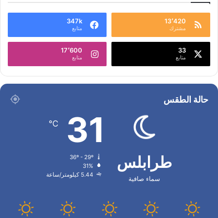
347k
13٬420
مشترك
متابع
17٬600
33
متابع
متابع
حالة الطقس
31
℃
طرابلس
36º - 29º
31%
5.44 كيلومتر/ساعة
سماء صافية