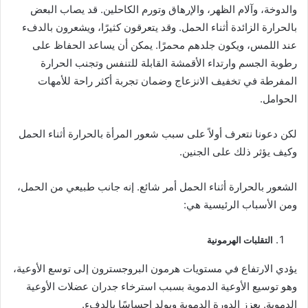
والدوخة، وآلام الظهر، والإرهاق وتورم الكاحلين. قد يصاب البعض
بالحرارة الزائدة أثناء الحمل. وقد يتعرقون كثيرًا، ويشعرون بالدفء
عند اللمس، ويكون جلدهم محمرًا. يمكن أن يساعد الحفاظ على
رطوبة الجسم وارتداء الأقمشة القابلة للتنفس وتجنب الحرارة
المفرطة في تخفيف الانزعاج وضمان تجربة أكثر راحة للأمهات
الحوامل.
لكن دعونا نتعرف أولاً على سبب شعور المرأة بالحرارة أثناء الحمل
وكيف يؤثر ذلك على الجنين.
الشعور بالحرارة أثناء الحمل أمر شائع. إنه جانب طبيعي من الحمل،
ومن الأسباب الرئيسية هي:
التقلبات الهرمونية
يؤدي الارتفاع في مستويات هرمون البروجسترون إلى توسع الأوعية،
وهو توسيع الأوعية الدموية بسبب استرخاء جدران عضلات الأوعية
الدموية. يعزز الدورة الدموية ويولد إحساسًا بالدفء.