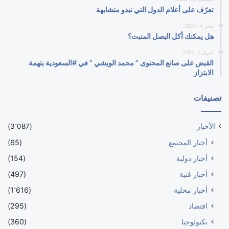
تعرّف على أعلام الدول التي تبدو متشابهة
يناير 4, 2024
هل يمكنك أكل البصل المنبت؟
أبريل 1, 2024
القبض على صانع المحتوى ” محمد الويشي ” في #السعودية بتهمة
الابتزاز
تصنيفات
الأخبار
(3٬087)
أخبار المجتمع
(65)
أخبار دولية
(154)
أخبار فنية
(497)
أخبار محلية
(1٬616)
اقتصاد
(295)
تكنولوجيا
(360)