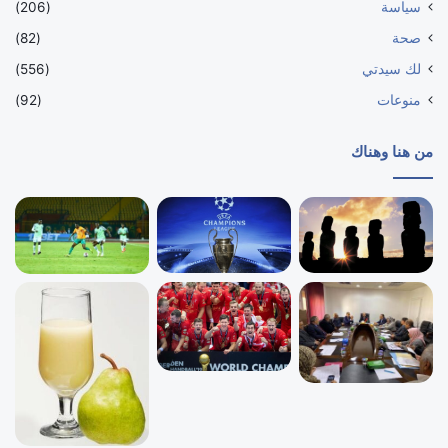
سياسة
(206)
صحة
(82)
لك سيدتي
(556)
منوعات
(92)
من هنا وهناك