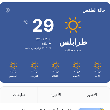
حالة الطقس
29
℃
طرابلس
32º - 28º
61%
2.31 كيلومتر/ساعة
سماء صافية
32
32
32
32
32
℃
℃
℃
℃
℃
الأحد
الأثنين
الثلاثاء
الأربعاء
الخميس
الأشهر
الأخيرة
تعليقات