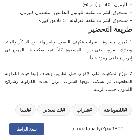
– الليمون : 40 gr (شرائح)
– مسحوق الشراب بنكهة الليمون الحامض : ملعقتان كبيرتان
– مسحوق الشراب بنكهة الفراولة : 3 ملاعق كبيرة
طريقة التحضير
1.
يُمزج مسحوق الشراب بنكهتي الليمون والفراولة، مع السكّر والماء.
ويحرّك المزيج، حتى يذوب المسحوق كلياً. ثم، يسكب هذا المزيج في
إبريق زجاجي ويبرّد جيداً
.
2. توزّع المكعّبات على الأكواب قبل التقديم، وتضاف إليها حبات الفراولة
المطحونة، ثم يسكب فوقها الشراب. تزيّن بحبات الفراولة وشرائح
الليمون، حسب الرغبة
الليموناضة
شراب
لك سيدتي
ليبيا
نسخ الرابط