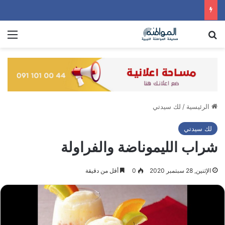
بحث عن
الق
الرئيسية
/
لك سيدتي
لك سيدتي
شراب الليموناضة والفراولة
الإثنين, 28 سبتمبر 2020
0
أقل من دقيقة