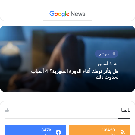
لك سيدتي
منذ 3 أسابيع
هل يتأثر نومكِ أثناء الدورة الشهرية؟ 4 أسباب
لحدوث ذلك
تابعنا
347k
13٬420
مشترك
متابع