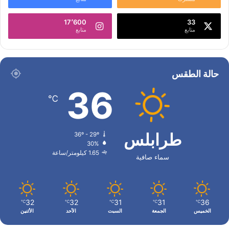
17٬600
33
متابع
متابع
حالة الطقس
36
℃
طرابلس
36º - 29º
30%
1.65 كيلومتر/ساعة
سماء صافية
32
32
31
31
36
℃
℃
℃
℃
℃
الخميس
الجمعة
السبت
الأحد
الأثنين