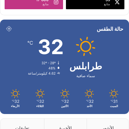
متابع
متابع
حالة الطقس
32
℃
طرابلس
32º - 28º
48%
4.62 كيلومتر/ساعة
سماء صافية
32
32
32
32
31
℃
℃
℃
℃
℃
السبت
الأحد
الأثنين
الثلاثاء
الأربعاء
الأشهر
الأخيرة
تعليقات