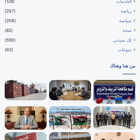
الخدمات
(128)
رياضة
(297)
سياسة
(206)
صحة
(82)
لك سيدتي
(556)
منوعات
(92)
من هنا وهناك