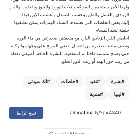
ولهذا الأمر يستخدمن الفواكه وبتلات الورود والجوز والحليب واللبن
الزبادي والعسل والطين وخشب الصندل وأعشاب الإيروفيدا.
إليك بعض الخلطات التي تعتمدها النساء الهنديات يمكن تطبقيها
خلطة لشد المسام
اخلطي اللبن الزبادي البارد مع ملعقتين صغيرتين من ماء الورد
ونصف ملعقة صغيرة من العسل. ضعي المزيج على وجهك واتركيه
حتى يصبح ملمسه دافئا ثم اشطفيه. للبشرة الجافة، أضيفي نقطة
من زيت جوز الهند أو زيت اللوز الحلو.
بشرة
تفيد
خلطات
لك سيدتي
ليبيا
هندية
نسخ الرابط