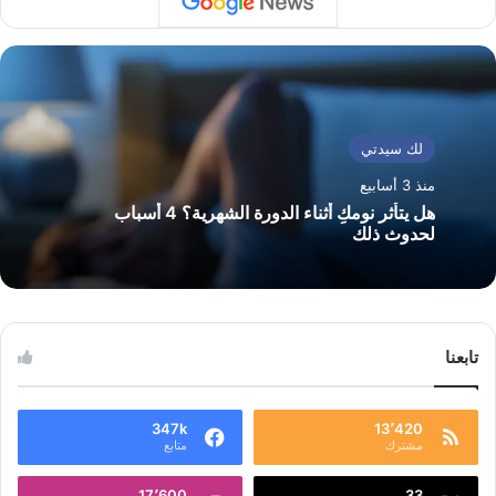
لك سيدتي
منذ 3 أسابيع
هل يتأثر نومكِ أثناء الدورة الشهرية؟ 4 أسباب
لحدوث ذلك
تابعنا
347k
13٬420
مشترك
متابع
17٬600
33