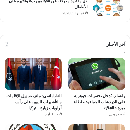
كل ما تريد معرفته عن «فيتامين ب» وتأثيره على
الأطفال
فبراير 10, 2020
آخر الأخبار
واتساب تُدخل تحسينات جوهرية
الطرابلسي: ملف تسهيل الإقامات
على الدردشات الجماعية و تُطلق
والتأشيرات لليبيين على رأس
ميزة «all@»
أولويات زيارتنا لتركيا
منذ يومين
منذ 3 أيام