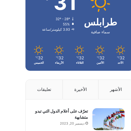
31
طرابلس
32º - 28º
55%
3.93 كيلومتر/ساعة
سماء صافية
32
32
32
32
32
℃
℃
℃
℃
℃
الأحد
الأثنين
الثلاثاء
الأربعاء
الخميس
الأشهر
الأخيرة
تعليقات
تعرّف على أعلام الدول التي تبدو
متشابهة
ديسمبر 20, 2023