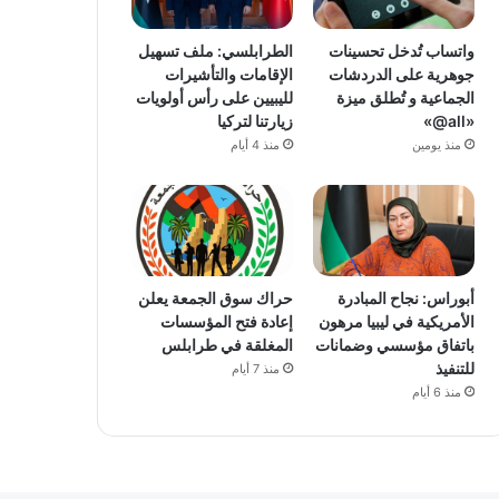
واتساب تُدخل تحسينات
الطرابلسي: ملف تسهيل
جوهرية على الدردشات
الإقامات والتأشيرات
الجماعية و تُطلق ميزة
لليبيين على رأس أولويات
«all@»
زيارتنا لتركيا
منذ يومين
منذ 4 أيام
أبوراس: نجاح المبادرة
حراك سوق الجمعة يعلن
الأمريكية في ليبيا مرهون
إعادة فتح المؤسسات
باتفاق مؤسسي وضمانات
المغلقة في طرابلس
للتنفيذ
منذ 7 أيام
منذ 6 أيام