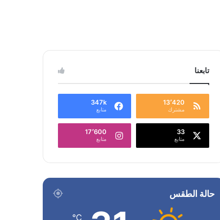
تابعنا
347k
13٬420
مشترك
متابع
17٬600
33
متابع
متابع
حالة الطقس
℃