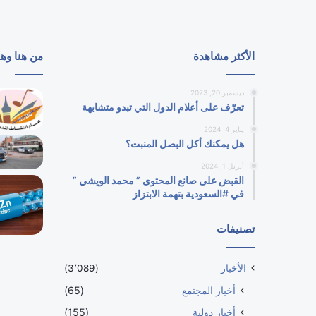
الأكثر مشاهدة
من هنا وه
ديسمبر 20, 2023
تعرّف على أعلام الدول التي تبدو متشابهة
يناير 4, 2024
هل يمكنك أكل البصل المنبت؟
أبريل 1, 2024
القبض على صانع المحتوى ” محمد الويشي ”
في #السعودية بتهمة الابتزاز
تصنيفات
الأخبار
(3٬089)
أخبار المجتمع
(65)
أخبار دولية
(155)