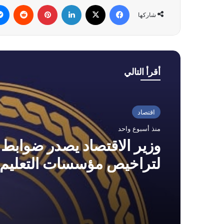
فيسبوك
‫X
لينكدإن
بينتيريست
شاركها
أقرأ التالي
اقتصاد
منذ أسبوع واحد
وزير الاقتصاد يصدر ضوابط 
لتراخيص مؤسسات التعليم