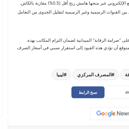
ي عبر منحها هامش ربح أقل (0.5%) مقارنة بالكاش.
ين القنوات الرسمية وغير الرسمية لتقليل الجدوى من التعامل
 “صرامة الرقابة” الميدانية لضمان التزام المكاتب بهذه
توقع أن تؤدي هذه القيود إلى استقرار نسبي في أسعار الصرف
ة
المصرف المركزي
ليبيا
نسخ الرابط
وزير الاقتصاد يصدر ضوابط جديدة لتراخيص
مؤسسات التعليم الخاص
المركزي يناقش الإصلاحات المالية مع
البرلمان ويؤكد سلامة منظومته