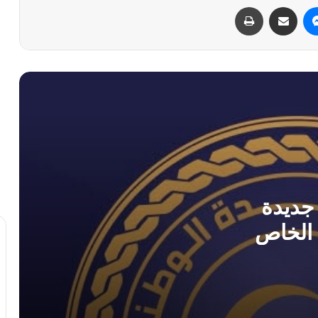
ماسنجر
مشاركة عبر البريد
طباعة
ديوان المحاسبة والبعثة الأممية يناقشان
إجراءات ملموسة للإصلاح الاقتصادي
الدبيبة ومحافظ مصرف ليبيا المركزي
يفتتحان منتدى ومعرض “إيبيكس 2026”
للتحول الرقمي
بشراكة دولية.. انطلاق مشروع السيادة
الغذائية الوطنية بإشراف الجهاز الوطني
للتنمية.
جديدة
 الخاص
بعثة الأمم المتحدة تحذر من تسييس قطاع
النفط وتدعم حوكمة المؤسسة الوطنية
المنفي وبلقاسم حفتر يؤكدان على ضرورة
إقرار ميزانية موحدة لدعم مشاريع إعادة