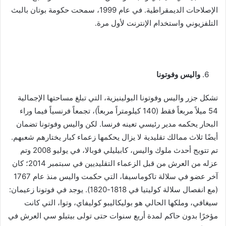
الإصلاحات الديمقراطية. في عام 1999، سمحت حكومة بوتان بالبث
التلفزيوني واستخدام الإنترنت لأول مرة.
واليس وفوتونا
تشكل جزر واليس وفوتونا البولينيزية، التي تبلغ مساحتها الإجمالية
54 ميلاً مربعاً فقط (140 كيلومتراً مربعاً)، تجمعاً فرنسياً فيما وراء
البحار يحكمه مدير رئيسي تعينه فرنسا. لكن واليس وفوتونا تضمان
أيضًا ثلاث ممالك تقليدية لا يزال يحكمها زعماء كبار يختارهم شعبهم.
تم تتويج أحدث ملوك واليس، كابيليلي فوبالا، في يوليو 2008 وتم
عزله من العرش من قبل الزعماء التقليديين في سبتمبر 2014؛ كان
آخر عضو في سلالة تاكوماسيفا، التي حكمت واليس منذ عام 1767
(مع انفصال سلالة كوليتيا في 1818-1820). يوجد في فوتونا زعيمان:
سيغافي، وملكها الحالي هو بوليكاليبو كوليفاي، وتوا، التي كانت
مؤخرًا بدون حاكم لمدة أربع سنوات حتى تولى بيتيلو سي العرش في