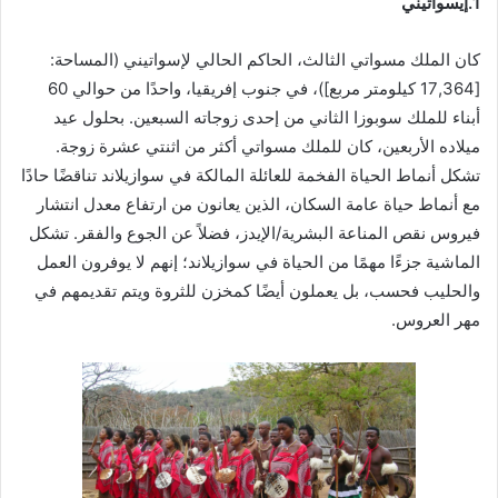
1.إيسواتيني
كان الملك مسواتي الثالث، الحاكم الحالي لإسواتيني (المساحة:
[17,364 كيلومتر مربع])، في جنوب إفريقيا، واحدًا من حوالي 60
أبناء للملك سوبوزا الثاني من إحدى زوجاته السبعين. بحلول عيد
ميلاده الأربعين، كان للملك مسواتي أكثر من اثنتي عشرة زوجة.
تشكل أنماط الحياة الفخمة للعائلة المالكة في سوازيلاند تناقضًا حادًا
مع أنماط حياة عامة السكان، الذين يعانون من ارتفاع معدل انتشار
فيروس نقص المناعة البشرية/الإيدز، فضلاً عن الجوع والفقر. تشكل
الماشية جزءًا مهمًا من الحياة في سوازيلاند؛ إنهم لا يوفرون العمل
والحليب فحسب، بل يعملون أيضًا كمخزن للثروة ويتم تقديمهم في
مهر العروس.