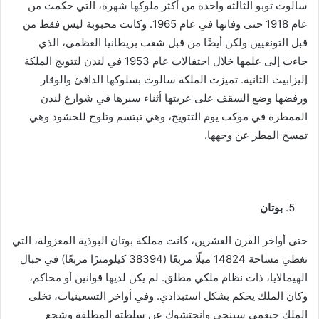
سالوت توبو الثالثة واحدة من أكثر ملوكها شهرة، التي حكمت من
عام 1918 حتى وفاتها في عام 1965. وكانت محبوبة ليس فقط من
قبل التونغيين ولكن أيضًا من قبل شعب بريطانيا العظمى، الذي
جاءت إلى علمها خلال احتفالات عام 1953 في لندن لتتويج الملكة
إليزابيث الثانية. تميزت الملكة سالوت بسلوكها الدافئ والوقار
ورفضها وضع السقف على عربتها أثناء سيرها في شوارع لندن
الممطرة في موكب يوم التتويج، وهي تبتسم وتلوح للحشود وهي
تمسح المطر عن وجهها.
بوتان
حتى أواخر القرن العشرين، كانت مملكة بوتان البوذية المعزولة، التي
تغطي مساحة 14824 ميلًا مربعًا (38394 كيلومترًا مربعًا) في جبال
الهيمالايا، ذات نظام ملكي مطلق. لم يكن لديها قوانين أو محاكم،
وكان الملك يحكم بشكل استبدادي. وفي أواخر التسعينيات، تخلى
الملك جيغمي سينجي وانجتشوك عن سلطته المطلقة وشجع