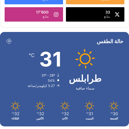
17٬600
33
متابع
متابع
حالة الطقس
31
℃
طرابلس
31º - 28º
54%
5.27 كيلومتر/ساعة
سماء صافية
32
32
32
31
30
℃
℃
℃
℃
℃
الجمعة
السبت
الأحد
الأثنين
الثلاثاء