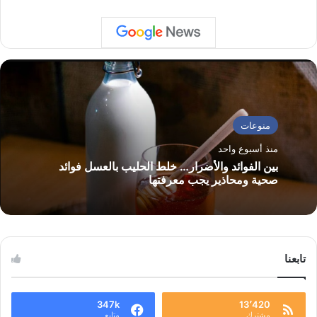
منوعات
منذ أسبوع واحد
بين الفوائد والأضرار… خلط الحليب بالعسل فوائد
صحية ومحاذير يجب معرفتها
تابعنا
347k
13٬420
مشترك
متابع