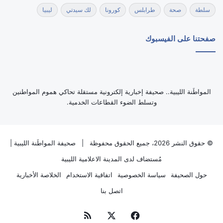
سلطة
صحة
طرابلس
كورونا
لك سيدتي
ليبيا
صفحتنا على الفيسبوك
‏المواطَنة الليبية.. صحيفة إخبارية إلكترونية مستقلة تحاكي هموم المواطنين
وتسلط الضوء القطاعات الخدمية.
© حقوق النشر 2026، جميع الحقوق محفوظة |
صحيفة المواطَنة الليبية
|
مُستضاف لدى
المدينة الاعلامية الليبية
حول الصحيفة
سياسة الخصوصية
اتفاقية الاستخدام
الخلاصة الأخبارية
اتصل بنا
فيسبوك
‫X
ملخص