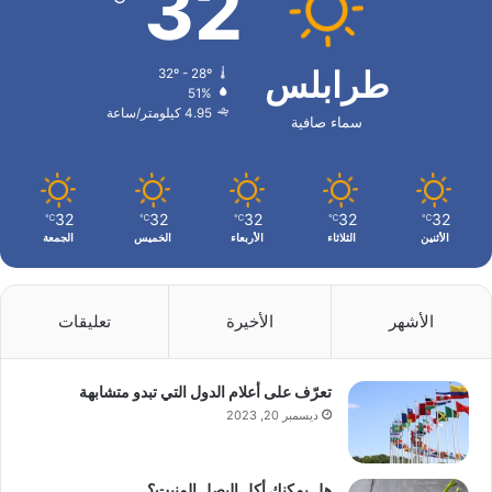
32
طرابلس
32º - 28º
51%
4.95 كيلومتر/ساعة
سماء صافية
32
32
32
32
32
℃
℃
℃
℃
℃
الأثنين
الثلاثاء
الأربعاء
الخميس
الجمعة
الأشهر
الأخيرة
تعليقات
تعرّف على أعلام الدول التي تبدو متشابهة
ديسمبر 20, 2023
هل يمكنك أكل البصل المنبت؟