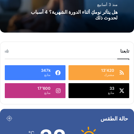
منذ 3 أسابيع
هل يتأثر نومكِ أثناء الدورة الشهرية؟ 4 أسباب
لحدوث ذلك
تابعنا
347k
13٬420
مشترك
متابع
17٬600
33
متابع
متابع
حالة الطقس
℃