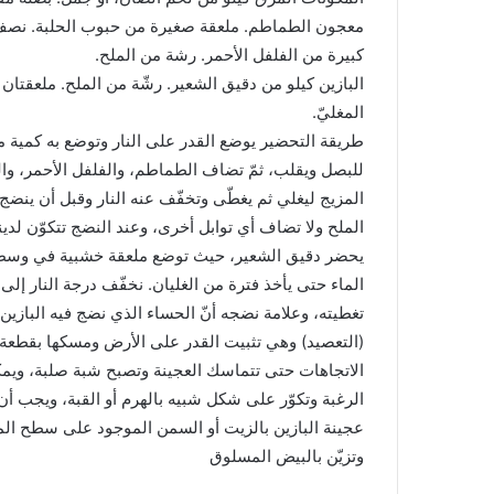
معجون الطماطم. ملعقة صغيرة من حبوب الحلبة. نصف 
كبيرة من الفلفل الأحمر. رشة من الملح.
البازين كيلو من دقيق الشعير. رشّة من الملح. ملعقتان
المغليّ.
طريقة التحضير يوضع القدر على النار وتوضع به كمية م
للبصل ويقلب، ثمّ تضاف الطماطم، والفلفل الأحمر، وال
المزيج ليغلي ثم يغطّى وتخفّف عنه النار وقبل أن ينضج 
الملح ولا تضاف أي توابل أخرى، وعند النضج تتكوّن لدينا
يحضر دقيق الشعير، حيث توضع ملعقة خشبية في وسط الق
الماء حتى يأخذ فترة من الغليان. نخفّف درجة النار إل
تغطيته، وعلامة نضجه أنّ الحساء الذي نضج فيه البازين يصب
(التعصيد) وهي تثبيت القدر على الأرض ومسكها بقطعة 
الاتجاهات حتى تتماسك العجينة وتصبح شبة صلبة، وي
الرغبة وتكوّر على شكل شبيه بالهرم أو القبة، ويجب أ
عجينة البازين بالزيت أو السمن الموجود على سطح الم
وتزيّن بالبيض المسلوق