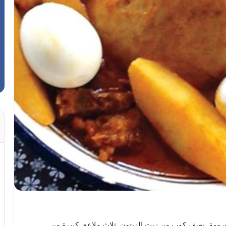
فرومة. نصف كوب من زيت الزيتون. ثلاث ملاعق كبيرة من