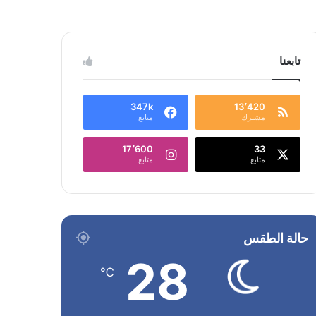
تابعنا
347k
13٬420
مشترك
متابع
17٬600
33
متابع
متابع
حالة الطقس
28
℃