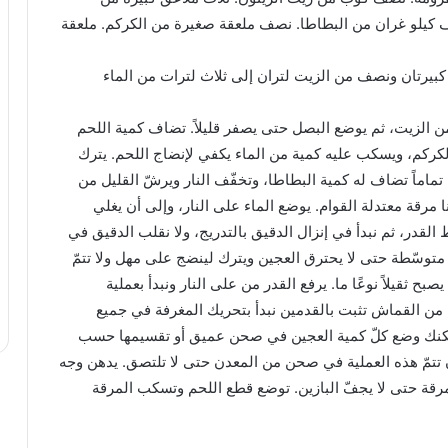
كيلو غران من البطاطا. نصف ملعقة صغيرة من الكركم. ملعقة
 كبيرتان ونصف من الزيت لتران إلى ثلاث لترات من الماء
ن الزيت، ثم يوضع البصل حتى يصفر قليلاً. تضاف كمية اللحم
كركم، ويسكب عليه كمية من الماء يكفي لإنضاج اللحم. يترك
تماماً تضاف له كمية البطاطا، وتخفّف النار ويرشّ القليل من
 مرقة معتدلة القوام. يوضع الماء على النار، وإلى أن يغلي
در، ثم نبدأ في إنزال الدقيق بالتدريج، ولا نقلب الدقيق في
ى متوسّطة حتى لا يحترق العجين ويترك لينضج على مهل ولا تتمّ
ح ثقيلاً نوعًا ما. يرفع القدر من على النار ونبدأ بعملية
من القماش تثبت بالقدمين نبدأ بتحريك المغرفة في جميع
مكنك وضع كلّ كمية العجين في صحن عميق أو تقسيمها حسب
ن تتمّ هذه العملية في صحن من المعدن حتى لا تلتصق. يدهن وجه
رقة حتى لا يجفّ البازين. توضع قطع اللحم وتسكب المرقة