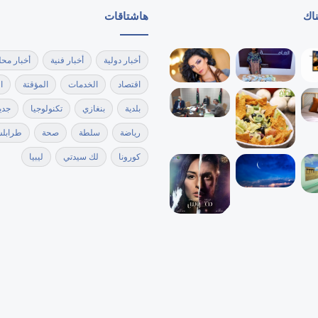
لتخفيف الألم وزيادة الراحة
ناك
هاشتاقات
أخبار دولية
أخبار فنية
أخبار محل
اقتصاد
الخدمات
المؤقتة
ا
بلدية
بنغازي
تكنولوجيا
جدي
رياضة
سلطة
صحة
طرابل
كورونا
لك سيدتي
ليبيا