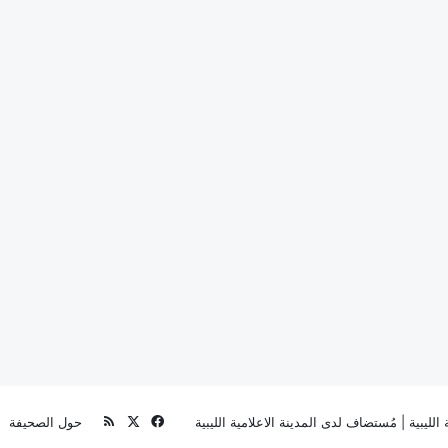
‫X
فيسبوك
ملخص
الليبية
| مُستضاف لدى
المدينة الاعلامية الليبية
حول الصحيفة
الموقع