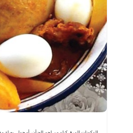
المكونات المرق كيلو من لحم الضأن، أو جمل. بصلة م