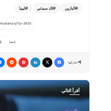
البازين
لك سيدتي
ليبيا
تابعنا
فيسبوك
‫X
لينكدإن
بينتيريست
شاركها
أقرأ التالي
لك سيدتي