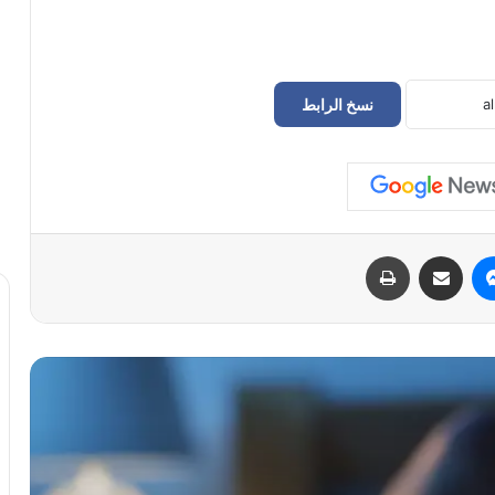
نسخ الرابط
هل يتأثر نومكِ أثناء الدورة الشهرية؟ 4
أسباب لحدوث ذلك
تأثير مقاومة الأنسولين على النساء و علاقتها
ماسنجر
مشاركة عبر البريد
طباعة
بمتلازمة ما قبل الحيض، وزيادة الوزن،
والإرهاق المزمن
كيف تختارين أفضل كريم يدين لمقاومة
التجاعيد والجفاف
من الحمل إلى سن اليأس: كيف تؤثر
التغيرات الهرمونية على صحة عيون النساء