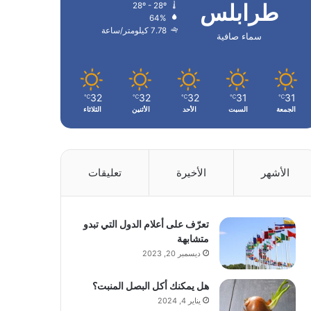
طرابلس
28º - 28º
64%
7.78 كيلومتر/ساعة
سماء صافية
32
32
32
31
31
℃
℃
℃
℃
℃
الجمعة
السبت
الأحد
الأثنين
الثلاثاء
الأشهر
الأخيرة
تعليقات
تعرّف على أعلام الدول التي تبدو
متشابهة
ديسمبر 20, 2023
هل يمكنك أكل البصل المنبت؟
يناير 4, 2024