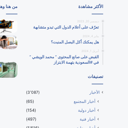
الأكثر مشاهدة
من هنا وه
ديسمبر 20, 2023
تعرّف على أعلام الدول التي تبدو متشابهة
يناير 4, 2024
هل يمكنك أكل البصل المنبت؟
أبريل 1, 2024
القبض على صانع المحتوى ” محمد الويشي ”
في #السعودية بتهمة الابتزاز
تصنيفات
الأخبار
(3٬087)
أخبار المجتمع
(65)
أخبار دولية
(154)
أخبار فنية
(497)
أخبار محلية
(1٬616)