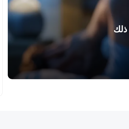
الشاي الأخضر : 7 فوائد مذهلة لشعرك
هل زيت الخروع آمن للوجه ؟
ثلاث طرق سهلة للتخلص من تساقط الشعر
بإضافة البصل إلى روتين العناية بشعرك
معدتك تحذرك …..5 علامات مقلقة تدل
على أن ألم البطن ليس “طبيعياً”
كيف تنظفين مجفف الشعر للحفاظ عليه
كأنه جديد؟
8 أشياء يجب تجنبها أثناء الدورة الشهرية