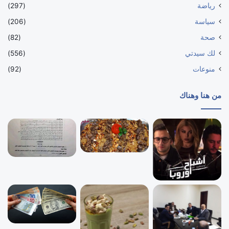
رياضة
(297)
سياسة
(206)
صحة
(82)
لك سيدتي
(556)
منوعات
(92)
من هنا وهناك