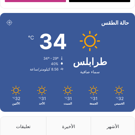
حالة الطقس
34
℃
طرابلس
34º - 29º
40%
8.56 كيلومتر/ساعة
سماء صافية
32
31
31
31
32
℃
℃
℃
℃
℃
الخميس
الجمعة
السبت
الأحد
الأثنين
الأشهر
الأخيرة
تعليقات