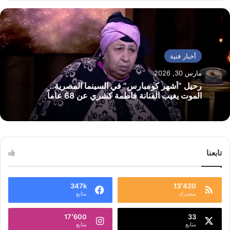
أخبار فنية
مارس 30, 2026
رحيل “أشهر كومبارس” في السينما المصرية..
الموت يغيب الفنانة فاطمة كشري عن 68 عاماً
تابعنا
347k
13٬420
مشترك
متابع
17٬600
33
متابع
متابع