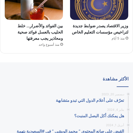
وزير الاقتصاد يصدر ضوابط جديدة
بين الفوائد والأضرار… خلط
لتراخيص مؤسسات التعليم الخاص
الحليب بالعسل فوائد صحية
ومحاذير يجب معرفتها
منذ 5 أيام
منذ أسبوع واحد
الأكثر مشاهدة
ديسمبر 20, 2023
تعرّف على أعلام الدول التي تبدو متشابهة
يناير 4, 2024
هل يمكنك أكل البصل المنبت؟
أبريل 1, 2024
القبض على صانع المحتوى ” محمد الويشي ” في #السعودية بتهمة