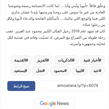
وعلّق قائلاً: «أبويا وأمي وأنا….. لما كانت الابتسامة رسمة وشوشنا
العادية من غير ما ندوس على روحنا ونرسمها بإيدنا عشان نداري
اللي فينا والوجع اللي مالينا….. (أسألكم الفاتحة والدعاء لأبويا ولكل
من رحلوا عنا)».
كان قد شهد عام 2016 رحيل الفنّان الكبير محمود عبد العزيز، عقب
رحلة طويلة من الصراع مع المرض، إذ تسبّبت وفاته في صدمة لكل
مُحبّيه وجمهوره وأسرته.
أخبار فنية
الذكريات
العزيز
القديمة
عبد
ليبيا
محمود
نجل
يستعيد
نسخ الرابط