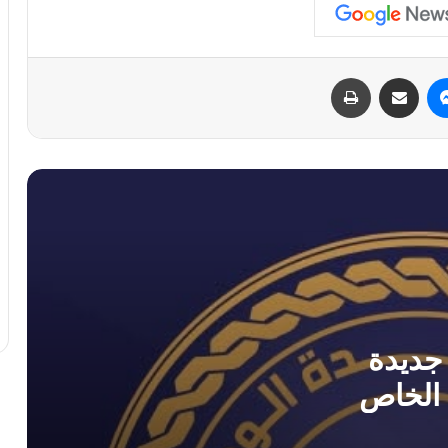
المركزي يناقش الإصلاحات المالية مع
البرلمان ويؤكد سلامة منظومته
ماسنجر
مشاركة عبر البريد
طباعة
ديوان المحاسبة والبعثة الأممية يناقشان
إجراءات ملموسة للإصلاح الاقتصادي
الدبيبة ومحافظ مصرف ليبيا المركزي
يفتتحان منتدى ومعرض “إيبيكس 2026”
للتحول الرقمي
بشراكة دولية.. انطلاق مشروع السيادة
الغذائية الوطنية بإشراف الجهاز الوطني
للتنمية.
جديدة
 الخاص
بعثة الأمم المتحدة تحذر من تسييس قطاع
النفط وتدعم حوكمة المؤسسة الوطنية