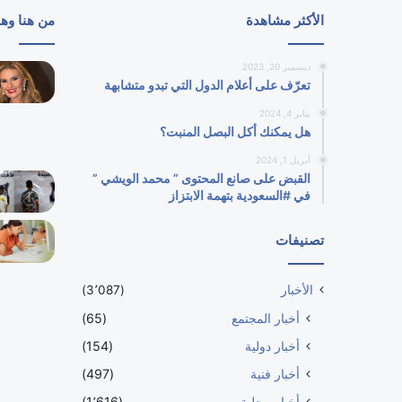
الأكثر مشاهدة
من هنا وه
ديسمبر 20, 2023
تعرّف على أعلام الدول التي تبدو متشابهة
يناير 4, 2024
هل يمكنك أكل البصل المنبت؟
أبريل 1, 2024
القبض على صانع المحتوى ” محمد الويشي ”
في #السعودية بتهمة الابتزاز
تصنيفات
الأخبار
(3٬087)
أخبار المجتمع
(65)
أخبار دولية
(154)
أخبار فنية
(497)
أخبار محلية
(1٬616)