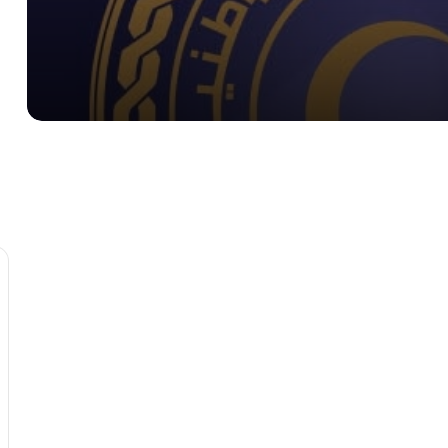
المنفي وبلقاسم حفتر يؤكدان على ضرورة
إقرار ميزانية موحدة لدعم مشاريع إعادة
الإعمار
خطوة لخفض التكاليف.. المصرف المركزي
يتدخل لضبط أسعار بيع العملة.
بينما تخطى 10 دينارات في الموازي.. الدولار
يسجل تراجعاً طفيفاً في المصرف المركزي
اليوم
الدولار يكسر التوقعات ويصل إلى 9.30
دينار في تعاملات الثلاثاء.