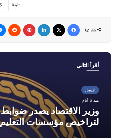
تابعنا
فيسبوك
‫X
لينكدإن
بينتيريست
شاركها
أقرأ التالي
اقتصاد
منذ 6 أيام
وزير الاقتصاد يصدر ضوابط 
لتراخيص مؤسسات التعليم