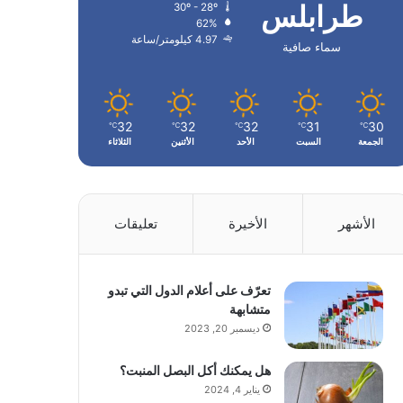
طرابلس
30º - 28º
62%
4.97 كيلومتر/ساعة
سماء صافية
32
32
32
31
30
℃
℃
℃
℃
℃
الجمعة
السبت
الأحد
الأثنين
الثلاثاء
الأشهر
الأخيرة
تعليقات
تعرّف على أعلام الدول التي تبدو
متشابهة
ديسمبر 20, 2023
هل يمكنك أكل البصل المنبت؟
يناير 4, 2024