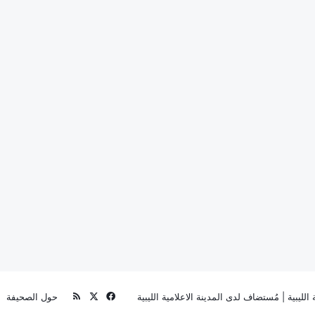
‫X
فيسبوك
ملخص
الليبية
| مُستضاف لدى
المدينة الاعلامية الليبية
حول الصحيفة
الموقع