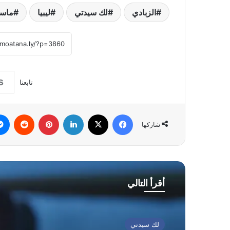
الزبادي
لك سيدتي
ليبيا
ماس
تابعنا
فيسبوك
‫X
لينكدإن
بينتيريست
شاركها
أقرأ التالي
لك سيدتي