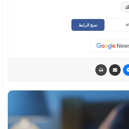
ك
نسخ الرابط
هل يتأثر نومكِ أثناء الدورة الشهرية؟ 4
أسباب لحدوث ذلك
تأثير مقاومة الأنسولين على النساء و علاقتها
ماسنجر
مشاركة عبر البريد
طباعة
بمتلازمة ما قبل الحيض، وزيادة الوزن،
والإرهاق المزمن
كيف تختارين أفضل كريم يدين لمقاومة
التجاعيد والجفاف
من الحمل إلى سن اليأس: كيف تؤثر
التغيرات الهرمونية على صحة عيون النساء