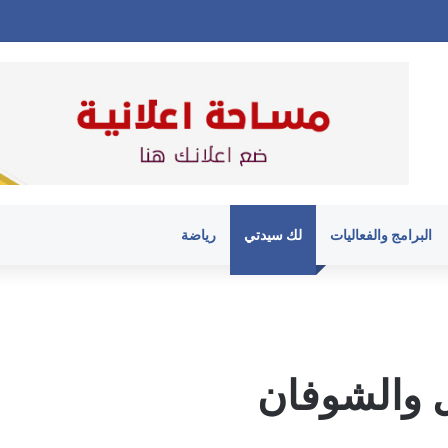
البرامج والفعاليات
لك سيدتي
رياضة
 والشوفان