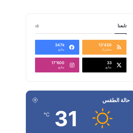
تابعنا
347k
13٬420
مشترك
متابع
17٬600
33
متابع
متابع
حالة الطقس
31
℃