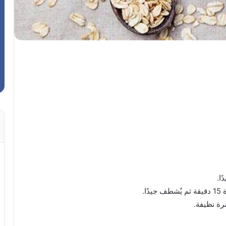
ا.
ا.
رة نظيفة.