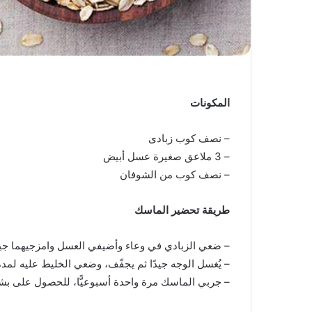
المكونات
– نصف كوب زبادى
– 3 ملاعق صغيرة عسل أبيض
– نصف كوب من الشوفان
طريقة تحضير الماسك
– ضعي الزبادي في وعاء وأضيفي العسل وامزجيهما جيدً
– يُغسل الوجه جيدًا ثم يجفّف، وضعي الخليط عليه لمدة 15 دقيقة ثم يُشطف جيدً
– جربي الماسك مرة واحدة أسبوعيًّا، للحصول على بش