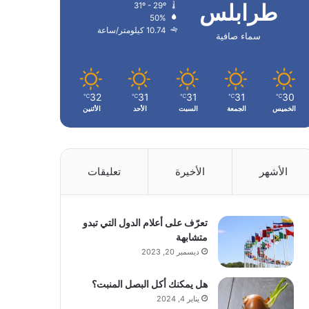
طرابلس
31º - 29º
50%
10.74 كيلومتر/ساعة
سماء صافية
32
31
31
31
30
℃
℃
℃
℃
℃
الخميس
الجمعة
السبت
الأحد
الأثنين
الأشهر
الأخيرة
تعليقات
تعرّف على أعلام الدول التي تبدو
متشابهة
ديسمبر 20, 2023
هل يمكنك أكل البصل المنبت؟
يناير 4, 2024