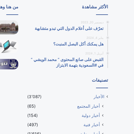
الأكثر مشاهدة
من هنا وه
ديسمبر 20, 2023
تعرّف على أعلام الدول التي تبدو متشابهة
يناير 4, 2024
هل يمكنك أكل البصل المنبت؟
أبريل 1, 2024
القبض على صانع المحتوى ” محمد الويشي ”
في #السعودية بتهمة الابتزاز
تصنيفات
الأخبار
(3٬087)
أخبار المجتمع
(65)
أخبار دولية
(154)
أخبار فنية
(497)
أخبار محلية
(1٬616)