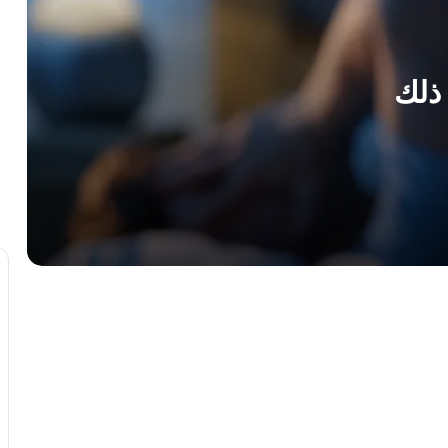
الشاي الأخضر : 7 فوائد مذهلة لشعرك
هل زيت الخروع آمن للوجه ؟
ثلاث طرق سهلة للتخلص من تساقط الشعر
بإضافة البصل إلى روتين العناية بشعرك
معدتك تحذرك …..5 علامات مقلقة تدل
على أن ألم البطن ليس “طبيعياً”
كيف تنظفين مجفف الشعر للحفاظ عليه
كأنه جديد؟
8 أشياء يجب تجنبها أثناء الدورة الشهرية
لتخفيف الألم وزيادة الراحة