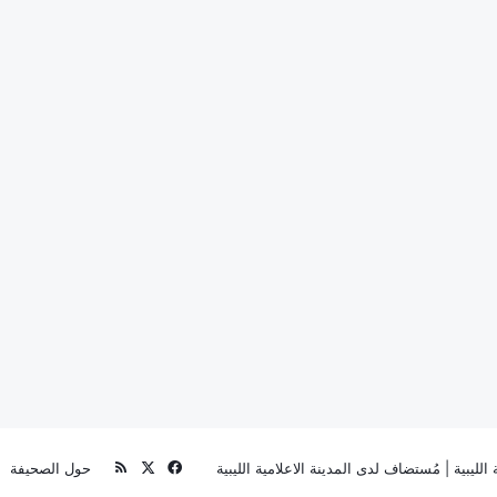
‫X
فيسبوك
ملخص
الليبية
| مُستضاف لدى
المدينة الاعلامية الليبية
حول الصحيفة
الموقع