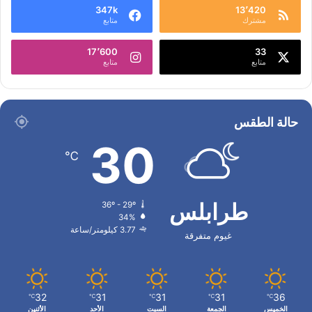
347k
13٬420
مشترك
متابع
17٬600
33
متابع
متابع
حالة الطقس
30
℃
طرابلس
36º - 29º
34%
3.77 كيلومتر/ساعة
غيوم متفرقة
32
31
31
31
36
℃
℃
℃
℃
℃
الخميس
الجمعة
السبت
الأحد
الأثنين