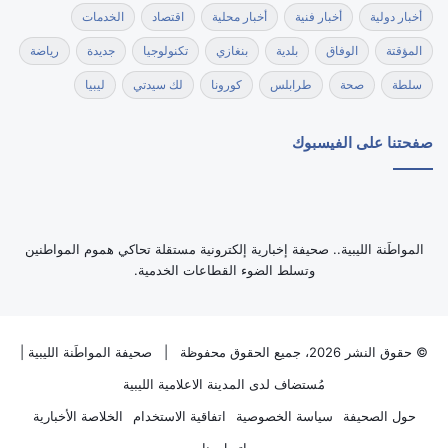
أخبار دولية
أخبار فنية
أخبار محلية
اقتصاد
الخدمات
المؤقتة
الوفاق
بلدية
بنغازي
تكنولوجيا
جديدة
رياضة
سلطة
صحة
طرابلس
كورونا
لك سيدتي
ليبيا
صفحتنا على الفيسبوك
‏المواطَنة الليبية.. صحيفة إخبارية إلكترونية مستقلة تحاكي هموم المواطنين
وتسلط الضوء القطاعات الخدمية.
© حقوق النشر 2026، جميع الحقوق محفوظة |
صحيفة المواطَنة الليبية
|
مُستضاف لدى
المدينة الاعلامية الليبية
حول الصحيفة
سياسة الخصوصية
اتفاقية الاستخدام
الخلاصة الأخبارية