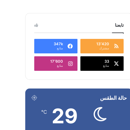
تابعنا
347k
13٬420
مشترك
متابع
17٬600
33
متابع
متابع
حالة الطقس
29
℃