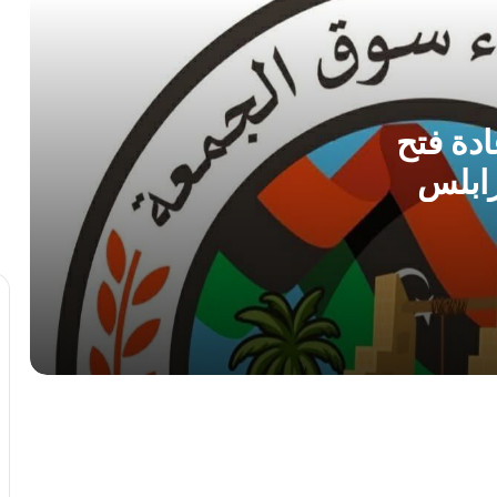
في حملة ميدانية واسعة
مركز الأرصاد الجوية يحذر من ذروة موجة
حارة و رطوبة عالية بمنتصف الأسبوع
دة فتح
ابلس
الطرابلسي يطالب الدبيبة بـ”فرض السيطرة
بالقوة” ويكشف ثغرات أمنية في ملف
تهريب الوقود
الأرصاد الجوية تتوقع أجواءً صيفية معتدلة
وتحذر من السباحة في الشواطئ
صرمان: احباط محاولة تفجير سيارة مفخخة
أمام إحدى المدارس
بمشاركة 134 ألف طالب.. انطلاق امتحانات
الشهادة الثانوية للعام الدراسي 2025-