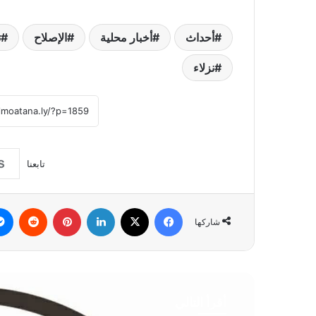
أحداث
أخبار محلية
الإصلاح
ت
نزلاء
تابعنا
فيسبوك
‫X
لينكدإن
بينتيريست
شاركها
أقرأ التالي