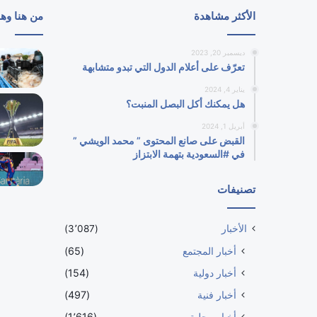
الأكثر مشاهدة
من هنا وه
ديسمبر 20, 2023
تعرّف على أعلام الدول التي تبدو متشابهة
يناير 4, 2024
هل يمكنك أكل البصل المنبت؟
أبريل 1, 2024
القبض على صانع المحتوى ” محمد الويشي ”
في #السعودية بتهمة الابتزاز
تصنيفات
الأخبار
(3٬087)
أخبار المجتمع
(65)
أخبار دولية
(154)
أخبار فنية
(497)
أخبار محلية
(1٬616)