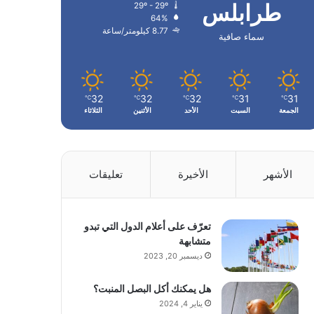
طرابلس
29º - 29º
64%
8.77 كيلومتر/ساعة
سماء صافية
32
32
32
31
31
℃
℃
℃
℃
℃
الجمعة
السبت
الأحد
الأثنين
الثلاثاء
الأشهر
الأخيرة
تعليقات
تعرّف على أعلام الدول التي تبدو
متشابهة
ديسمبر 20, 2023
هل يمكنك أكل البصل المنبت؟
يناير 4, 2024