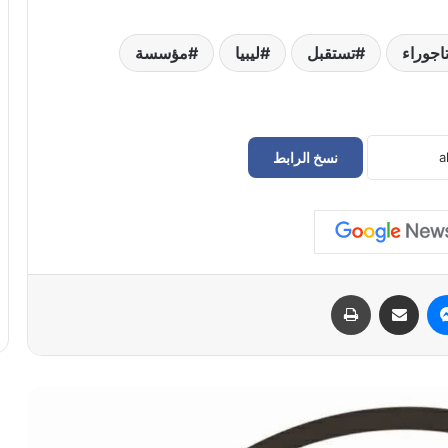
اجوراء
تستقبل
ليبيا
مؤسسة
نسخ الرابط
حراك سوق الجمعة يعلن إعادة فتح
المؤسسات المغلقة في طرابلس
الدبيبة يوجّه بـ«خطة عاجلة» لتزويد المخابز
والمستشفيات بالديزل و«البريقة» تبدأ التنفيذ
الفوري
ماسنجر
مشاركة عبر البريد
طباعة
سفارة ليبيا لدى إيطاليا تعلن عودة “اللاعبين
الأربعة” إلى أرض الوطن بعد 11 عامًا من
الاحتجاز
أمن بنغازي يضبط 167 مهاجراً غير شرعي