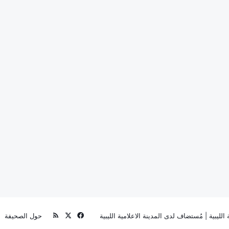
‫X
فيسبوك
ملخص
الليبية
| مُستضاف لدى
المدينة الاعلامية الليبية
حول الصحيفة
الموقع