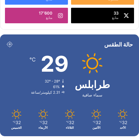
17٬600
33
متابع
متابع
حالة الطقس
29
℃
طرابلس
32º - 28º
61%
2.31 كيلومتر/ساعة
سماء صافية
32
32
32
32
32
℃
℃
℃
℃
℃
الأحد
الأثنين
الثلاثاء
الأربعاء
الخميس