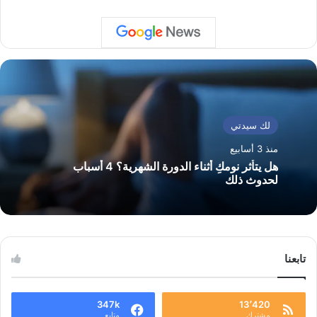
لك سيدتي
منذ 3 أسابيع
هل يتأثر نومكِ أثناء الدورة الشهرية؟ 4 أسباب
لحدوث ذلك
تابعنا
347k
13٬420
مشترك
متابع