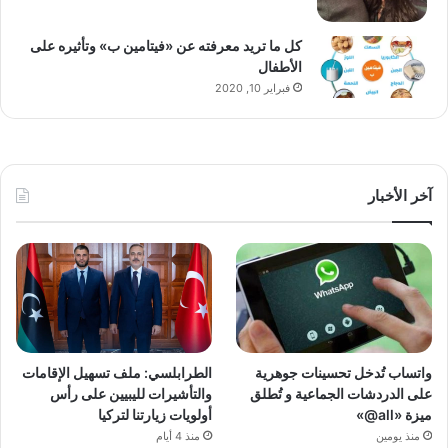
كل ما تريد معرفته عن «فيتامين ب» وتأثيره على
الأطفال
فبراير 10, 2020
آخر الأخبار
واتساب تُدخل تحسينات جوهرية
الطرابلسي: ملف تسهيل الإقامات
على الدردشات الجماعية و تُطلق
والتأشيرات لليبيين على رأس
ميزة «all@»
أولويات زيارتنا لتركيا
منذ يومين
منذ 4 أيام