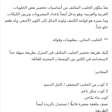
يعدّ مكوّن الحليب المكثف من أساسيات تحضير بعض الحلويات
العربية والغربية، وهو يدخل أيضاً بإعداد المشروبات وتزيين الكيكات،
وما يميزه هو قوامه الكثيف ولونه المائل إلى اللون الأصفر، وله طعم
حلو جداً.
** الحليب النباتي…معلومات وفوائد
إليك طريقة تحضير الحليب المكثف في المنزل بطريقة سهلة جداً
لاستخدامه في الكثير من الوصفات المحببة للعائلة:
المقادير:
2 كوب من الحليب المجفف / كامل الدسم
2 كوب سكر ناعم
كوب ماء سّاخن
نصف ملعقة صغيرة فانيلّا / تستبدل بالزبدة أيضاً
الطريقة: