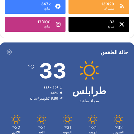
347k
13٬420
مشترك
متابع
17٬600
33
متابع
متابع
حالة الطقس
33
℃
طرابلس
33º - 29º
46%
9.86 كيلومتر/ساعة
سماء صافية
32
31
31
31
32
℃
℃
℃
℃
℃
الخميس
الجمعة
السبت
الأحد
الأثنين