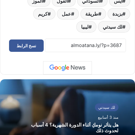
آيس
السوداني
الفول
الموز
بزبدة
طريقة
عمل
كريم
لك سيدتي
ليبيا
نسخ الرابط
لك سيدتي
منذ 3 أسابيع
هل يتأثر نومكِ أثناء الدورة الشهرية؟ 4 أسباب
لحدوث ذلك