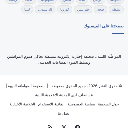
سلطة
صحة
طرابلس
كورونا
لك سيدتي
ليبيا
صفحتنا على الفيسبوك
‏المواطَنة الليبية.. صحيفة إخبارية إلكترونية مستقلة تحاكي هموم المواطنين
وتسلط الضوء القطاعات الخدمية.
© حقوق النشر 2026، جميع الحقوق محفوظة |
صحيفة المواطَنة الليبية
|
مُستضاف لدى
المدينة الاعلامية الليبية
حول الصحيفة
سياسة الخصوصية
اتفاقية الاستخدام
الخلاصة الأخبارية
اتصل بنا
فيسبوك
‫X
ملخص