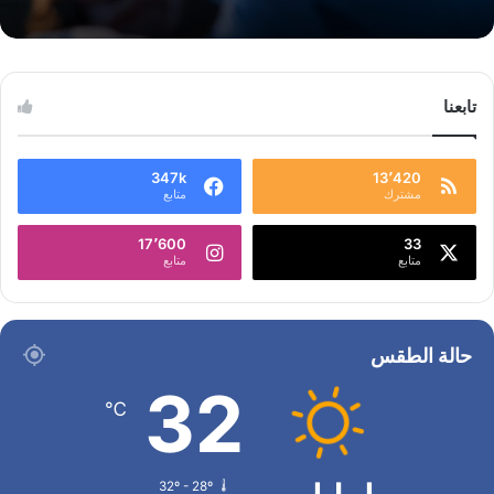
تابعنا
347k
13٬420
مشترك
متابع
17٬600
33
متابع
متابع
حالة الطقس
32
℃
32º - 28º