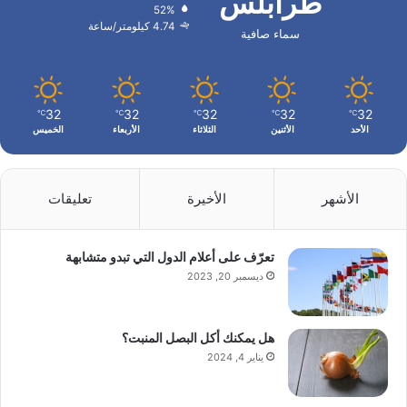
طرابلس
52%
4.74 كيلومتر/ساعة
سماء صافية
32
32
32
32
32
℃
℃
℃
℃
℃
الأحد
الأثنين
الثلاثاء
الأربعاء
الخميس
الأشهر
الأخيرة
تعليقات
تعرّف على أعلام الدول التي تبدو متشابهة
ديسمبر 20, 2023
هل يمكنك أكل البصل المنبت؟
يناير 4, 2024