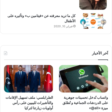
كل ما تريد معرفته عن «فيتامين ب» وتأثيره على
الأطفال
فبراير 10, 2020
آخر الأخبار
واتساب تُدخل تحسينات جوهرية
الطرابلسي: ملف تسهيل الإقامات
على الدردشات الجماعية و تُطلق
والتأشيرات لليبيين على رأس
ميزة «all@»
أولويات زيارتنا لتركيا