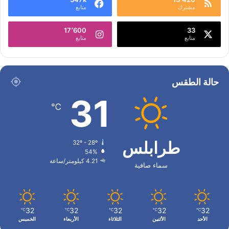
مشترك
متابع
17٬600
33
متابع
متابع
حالة الطقس
31
℃
طرابلس
32º - 28º
54%
4.21 كيلومتر/ساعة
سماء صافية
32
32
32
32
32
℃
℃
℃
℃
℃
الأحد
الأثنين
الثلاثاء
الأربعاء
الخميس