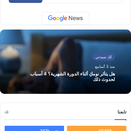
لك سيدتي
منذ 3 أسابيع
هل يتأثر نومكِ أثناء الدورة الشهرية؟ 4 أسباب
لحدوث ذلك
تابعنا
347k
13٬420