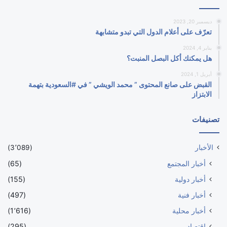
ديسمبر 20, 2023
تعرّف على أعلام الدول التي تبدو متشابهة
يناير 4, 2024
هل يمكنك أكل البصل المنبت؟
أبريل 1, 2024
القبض على صانع المحتوى ” محمد الويشي ” في #السعودية بتهمة
الابتزاز
تصنيفات
الأخبار
(3٬089)
أخبار المجتمع
(65)
أخبار دولية
(155)
أخبار فنية
(497)
أخبار محلية
(1٬616)
اقتصاد
(295)