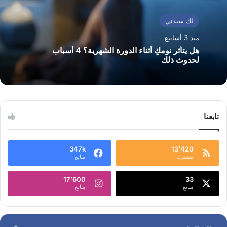
لك سيدتي
منذ 3 أسابيع
هل يتأثر نومكِ أثناء الدورة الشهرية؟ 4 أسباب
لحدوث ذلك
تابعنا
347k
13٬420
مشترك
متابع
17٬600
33
متابع
متابع