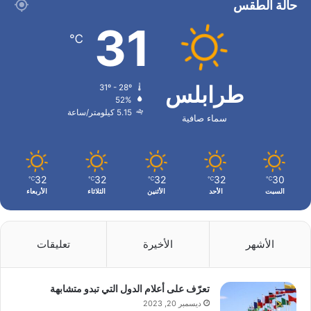
حالة الطقس
31
℃
طرابلس
31º - 28º
52%
5.15 كيلومتر/ساعة
سماء صافية
32
32
32
32
30
℃
℃
℃
℃
℃
السبت
الأحد
الأثنين
الثلاثاء
الأربعاء
الأشهر
الأخيرة
تعليقات
تعرّف على أعلام الدول التي تبدو متشابهة
ديسمبر 20, 2023