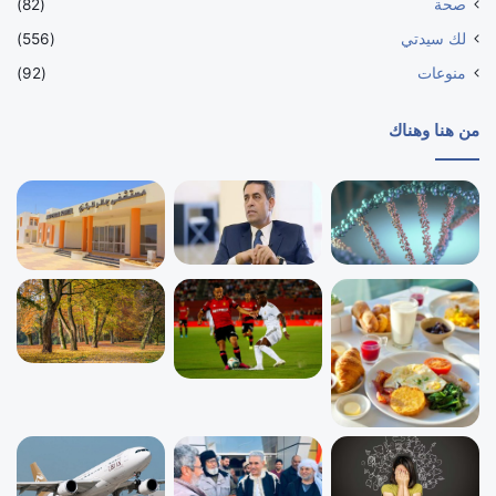
صحة
(82)
لك سيدتي
(556)
منوعات
(92)
من هنا وهناك