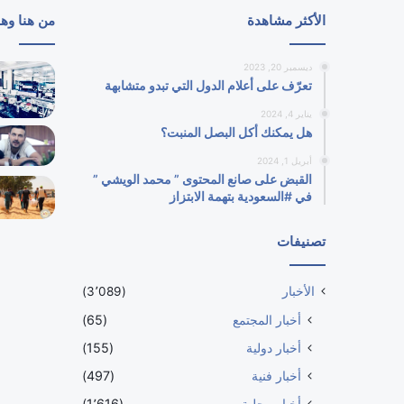
الأكثر مشاهدة
من هنا وه
ديسمبر 20, 2023
تعرّف على أعلام الدول التي تبدو متشابهة
يناير 4, 2024
هل يمكنك أكل البصل المنبت؟
أبريل 1, 2024
القبض على صانع المحتوى ” محمد الويشي ”
في #السعودية بتهمة الابتزاز
تصنيفات
الأخبار
(3٬089)
أخبار المجتمع
(65)
أخبار دولية
(155)
أخبار فنية
(497)
أخبار محلية
(1٬616)