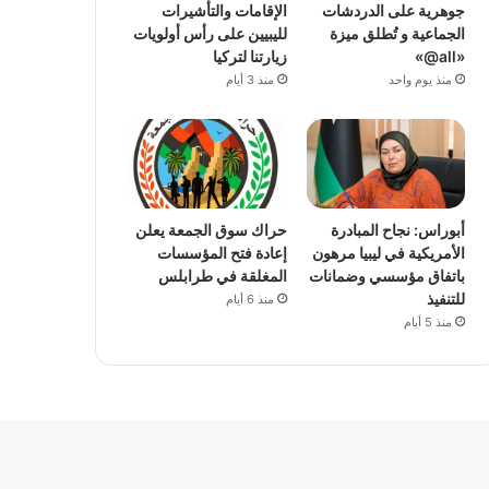
جوهرية على الدردشات
الإقامات والتأشيرات
الجماعية و تُطلق ميزة
لليبيين على رأس أولويات
«all@»
زيارتنا لتركيا
منذ يوم واحد
منذ 3 أيام
أبوراس: نجاح المبادرة
حراك سوق الجمعة يعلن
الأمريكية في ليبيا مرهون
إعادة فتح المؤسسات
باتفاق مؤسسي وضمانات
المغلقة في طرابلس
للتنفيذ
منذ 6 أيام
منذ 5 أيام