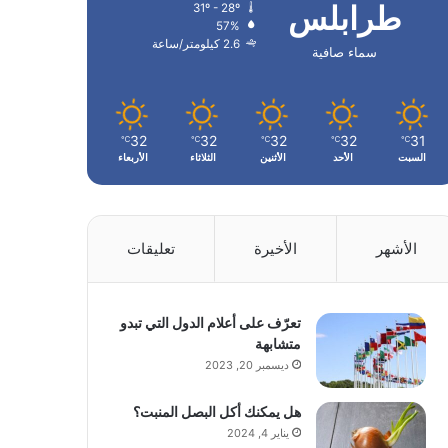
طرابلس
31º - 28º
57%
2.6 كيلومتر/ساعة
سماء صافية
32
32
32
32
31
℃
℃
℃
℃
℃
السبت
الأحد
الأثنين
الثلاثاء
الأربعاء
الأشهر
الأخيرة
تعليقات
تعرّف على أعلام الدول التي تبدو
متشابهة
ديسمبر 20, 2023
هل يمكنك أكل البصل المنبت؟
يناير 4, 2024