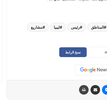
المناطق
رئيس
ليبيا
مشاريع
نسخ الرابط
حراك سوق الجمعة يعلن إعادة فتح
المؤسسات المغلقة في طرابلس
الدبيبة يوجّه بـ«خطة عاجلة» لتزويد المخابز
والمستشفيات بالديزل و«البريقة» تبدأ التنفيذ
الفوري
ماسنجر
مشاركة عبر البريد
طباعة
سفارة ليبيا لدى إيطاليا تعلن عودة “اللاعبين
الأربعة” إلى أرض الوطن بعد 11 عامًا من
الاحتجاز