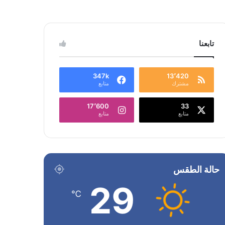
تابعنا
347k
13٬420
مشترك
متابع
17٬600
33
متابع
متابع
حالة الطقس
29
℃