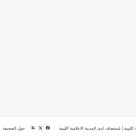
‫X
فيسبوك
ملخص
الليبية
| مُستضاف لدى
المدينة الاعلامية الليبية
حول الصحيفة
الموقع