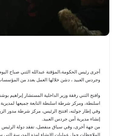
أجرى رئيس الحكومة،المؤقتة عبدالله الثني صباح اليوم
وجردس العبيد ، دشن خلالها العمل بعدد من المؤسسات ال
وافتح الثني رفقة وزير الداخلية المستشار إبراهيم ب
اسلنطة، ومركز شرطة اسلنطة التابعة جميعها لمديرية 
وفي إطار جولته، افتتح الرئيس، مركز شرطة مدور الزيت
إنشاء مديرية أمن جردس العبيد.
من جهة أخرى، وفي سياق منفصل، تفقد دولة الرئيس م
الملاحظات حول عمليات الإنشاء لهذه المدرسة التي ست