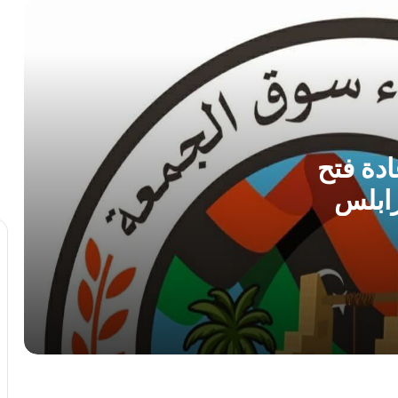
أمن بنغازي يضبط 167 مهاجراً غير شرعي
في حملة ميدانية واسعة
مركز الأرصاد الجوية يحذر من ذروة موجة
حارة و رطوبة عالية بمنتصف الأسبوع
دة فتح
ابلس
الطرابلسي يطالب الدبيبة بـ”فرض السيطرة
بالقوة” ويكشف ثغرات أمنية في ملف
تهريب الوقود
الأرصاد الجوية تتوقع أجواءً صيفية معتدلة
وتحذر من السباحة في الشواطئ
صرمان: احباط محاولة تفجير سيارة مفخخة
أمام إحدى المدارس