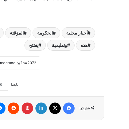
أخبار محلية
الحكومة
المؤقتة
هذه
وتعليمية
يفتتح
تابعنا
فيسبوك
‫X
لينكدإن
بينتيريست
شاركها