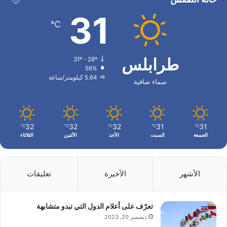
31
℃
طرابلس
31º - 28º
56%
5.64 كيلومتر/ساعة
سماء صافية
32
32
32
31
31
℃
℃
℃
℃
℃
الجمعة
السبت
الأحد
الأثنين
الثلاثاء
الأشهر
الأخيرة
تعليقات
تعرّف على أعلام الدول التي تبدو متشابهة
ديسمبر 20, 2023