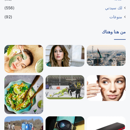
لك سيدتي
(556)
منوعات
(92)
من هنا وهناك