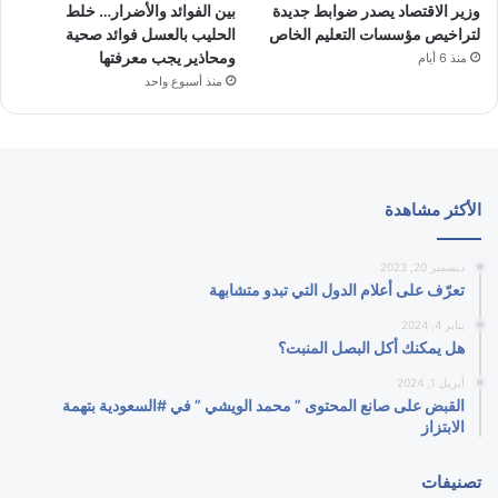
وزير الاقتصاد يصدر ضوابط جديدة
بين الفوائد والأضرار… خلط
لتراخيص مؤسسات التعليم الخاص
الحليب بالعسل فوائد صحية
ومحاذير يجب معرفتها
منذ 6 أيام
منذ أسبوع واحد
الأكثر مشاهدة
ديسمبر 20, 2023
تعرّف على أعلام الدول التي تبدو متشابهة
يناير 4, 2024
هل يمكنك أكل البصل المنبت؟
أبريل 1, 2024
القبض على صانع المحتوى ” محمد الويشي ” في #السعودية بتهمة
الابتزاز
تصنيفات