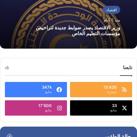
اقتصاد
منذ 6 أيام
وزير الاقتصاد يصدر ضوابط جديدة لتراخيص
مؤسسات التعليم الخاص
تابعنا
347k
13٬420
مشترك
متابع
17٬600
33
متابع
متابع
حالة الطقس