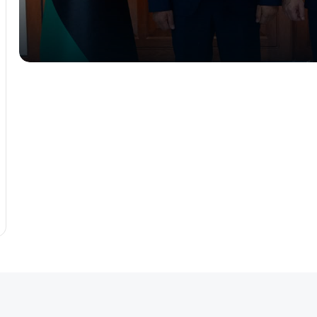
البعثة الأممية: مشاورات تونس تقترب من
حسم المسار الانتخابي الليبي
حراك المخابرات يتسارع في طرابلس..
رئيس استخبارات إيطاليا في ضيافة الدبيبة
بعد ساعات من زيارة رئيس المخابرات
المصرية!
بنغازي: صدام حفتر يبحث مع رئيس
المخابرات التركية مستجدات الملف الليبي
عقيلة صالح يبحث في بنغازي الترتيبات
النهائية للمؤتمر البرلماني الآسيوي الأفريقي