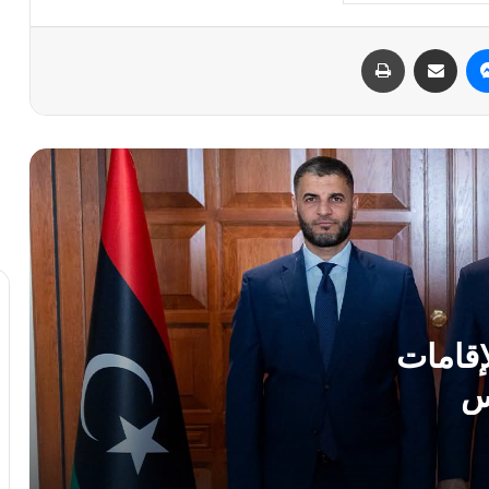
أبوراس: نجاح المبادرة الأمريكية في ليبيا
مرهون باتفاق مؤسسي وضمانات للتنفيذ
ماسنجر
مشاركة عبر البريد
طباعة
مسعد بولس وحدة الشرق والغرب أساس
مشروعية الانتخابات الليبية
خوري تبحث مع “السياسي الوطني فزان”
تعزيز مشاركة الجنوب في العملية السياسية
الدبيبة: لا قرار بعيداً عن الشعب.. ونستعد
لنقاش وطني شامل حول المبادرات
السياسية
إقامات
س
محادثات عسكرية رفيعة لتوحيد الجيش
الليبي وحظر التجاذبات السياسية