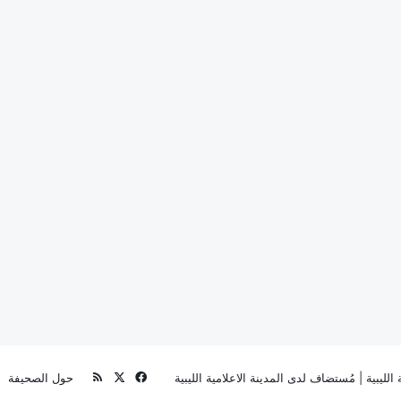
‫X
فيسبوك
ملخص
الليبية
| مُستضاف لدى
المدينة الاعلامية الليبية
حول الصحيفة
الموقع