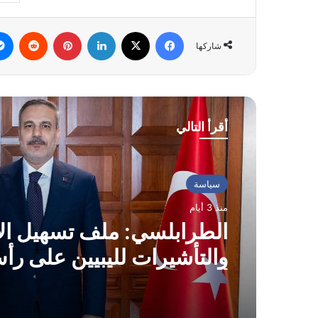
فيسبوك
‫X
لينكدإن
بينتيريست
شاركها
أقرأ التالي
سياسة
منذ 3 أيام
الطرابلسي: ملف تسهيل ال
والتأشيرات لليبيين على رأ
أولويات زيارتنا لتركيا