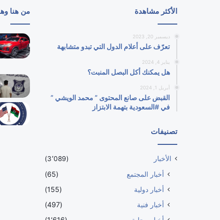
الأكثر مشاهدة
من هنا وه
ديسمبر 20, 2023
تعرّف على أعلام الدول التي تبدو متشابهة
يناير 4, 2024
هل يمكنك أكل البصل المنبت؟
أبريل 1, 2024
القبض على صانع المحتوى ” محمد الويشي ”
في #السعودية بتهمة الابتزاز
تصنيفات
الأخبار
(3٬089)
أخبار المجتمع
(65)
أخبار دولية
(155)
أخبار فنية
(497)
أخبار محلية
(1٬616)