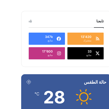
تابعنا
347k
13٬420
مشترك
متابع
17٬600
33
متابع
متابع
حالة الطقس
28
℃