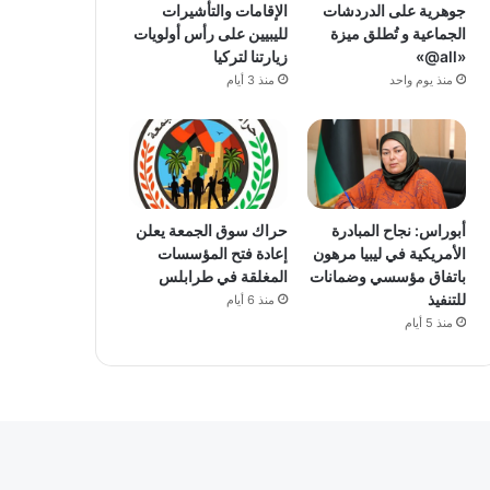
جوهرية على الدردشات
الإقامات والتأشيرات
الجماعية و تُطلق ميزة
لليبيين على رأس أولويات
«all@»
زيارتنا لتركيا
منذ يوم واحد
منذ 3 أيام
أبوراس: نجاح المبادرة
حراك سوق الجمعة يعلن
الأمريكية في ليبيا مرهون
إعادة فتح المؤسسات
باتفاق مؤسسي وضمانات
المغلقة في طرابلس
للتنفيذ
منذ 6 أيام
منذ 5 أيام