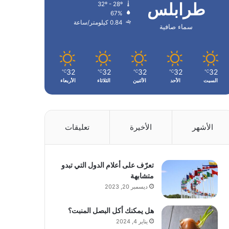
طرابلس
32º - 28º
67%
0.84 كيلومتر/ساعة
سماء صافية
32
32
32
32
32
℃
℃
℃
℃
℃
السبت
الأحد
الأثنين
الثلاثاء
الأربعاء
الأشهر
الأخيرة
تعليقات
تعرّف على أعلام الدول التي تبدو
متشابهة
ديسمبر 20, 2023
هل يمكنك أكل البصل المنبت؟
يناير 4, 2024