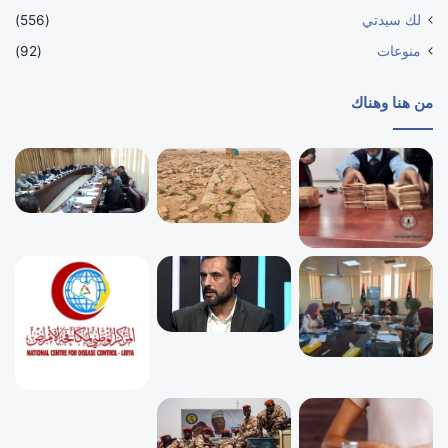
لك سيدتي
(556)
منوعات
(92)
من هنا وهناك