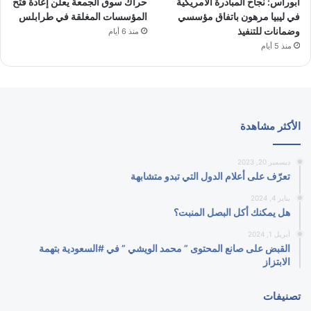
أبوراس: نجاح المبادرة الأمريكية
حراك سوق الجمعة يعلن إعادة فتح
في ليبيا مرهون باتفاق مؤسسي
المؤسسات المغلقة في طرابلس
وضمانات للتنفيذ
منذ 6 أيام
منذ 5 أيام
الأكثر مشاهدة
ديسمبر 20, 2023
تعرّف على أعلام الدول التي تبدو متشابهة
يناير 4, 2024
هل يمكنك أكل البصل المنبت؟
أبريل 1, 2024
القبض على صانع المحتوى ” محمد الويشي ” في #السعودية بتهمة
الابتزاز
تصنيفات