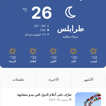
26
℃
طرابلس
32º - 26º
75%
1.11 كيلومتر/ساعة
سماء صافية
32
32
32
32
32
℃
℃
℃
℃
℃
السبت
الأحد
الأثنين
الثلاثاء
الأربعاء
الأشهر
الأخيرة
تعليقات
تعرّف على أعلام الدول التي تبدو متشابهة
ديسمبر 20, 2023