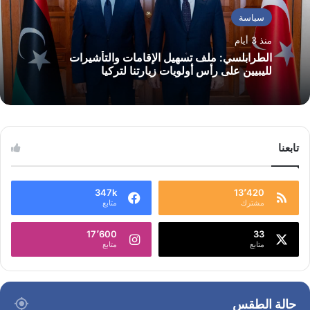
سياسة
منذ 3 أيام
الطرابلسي: ملف تسهيل الإقامات والتأشيرات
لليبيين على رأس أولويات زيارتنا لتركيا
تابعنا
347k
13٬420
مشترك
متابع
17٬600
33
متابع
متابع
حالة الطقس