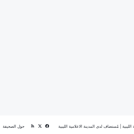
‫X
فيسبوك
ملخص
الليبية
| مُستضاف لدى
المدينة الاعلامية الليبية
حول الصحيفة
الموقع