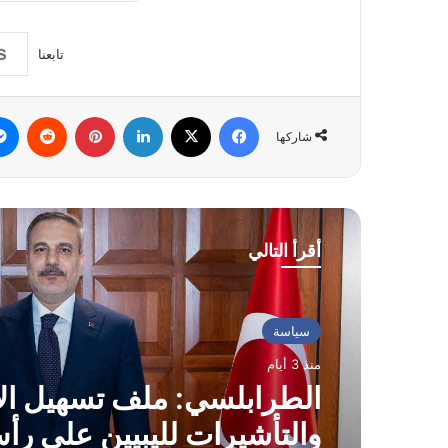
تابعنا
فيسبوك
‫X
لينكدإن
بينتيريست
شاركها
أقرأ التالي
سياسة
منذ 3 أيام
الطرابلسي: ملف تسهيل ال
والتأشيرات لليبيين على رأ