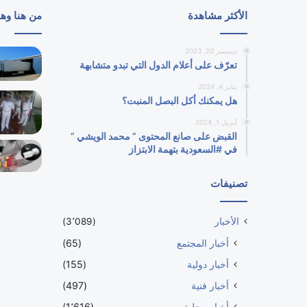
الأكثر مشاهدة
من هنا وه
ديسمبر 20, 2023
تعرّف على أعلام الدول التي تبدو متشابهة
يناير 4, 2024
هل يمكنك أكل البصل المنبت؟
أبريل 1, 2024
القبض على صانع المحتوى ” محمد الويشي ”
في #السعودية بتهمة الابتزاز
تصنيفات
الأخبار
(3٬089)
أخبار المجتمع
(65)
أخبار دولية
(155)
أخبار فنية
(497)
أخبار محلية
(1٬616)