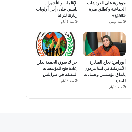
جوهرية على الدردشات
الإقامات والتأشيرات
الجماعية و تُطلق ميزة
لليبيين على رأس أولويات
«all@»
زيارتنا لتركيا
منذ يومين
منذ 3 أيام
أبوراس: نجاح المبادرة
حراك سوق الجمعة يعلن
الأمريكية في ليبيا مرهون
إعادة فتح المؤسسات
باتفاق مؤسسي وضمانات
المغلقة في طرابلس
للتنفيذ
منذ 6 أيام
منذ 5 أيام