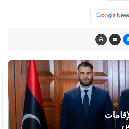
والتأشيرات لليبيين على رأس أولويات زيارتنا
لتركيا
أبوراس: نجاح المبادرة الأمريكية في ليبيا
مرهون باتفاق مؤسسي وضمانات للتنفيذ
ماسنجر
مشاركة عبر البريد
طباعة
مسعد بولس وحدة الشرق والغرب أساس
مشروعية الانتخابات الليبية
خوري تبحث مع “السياسي الوطني فزان”
تعزيز مشاركة الجنوب في العملية السياسية
الدبيبة: لا قرار بعيداً عن الشعب.. ونستعد
لنقاش وطني شامل حول المبادرات
السياسية
إقامات
س
محادثات عسكرية رفيعة لتوحيد الجيش