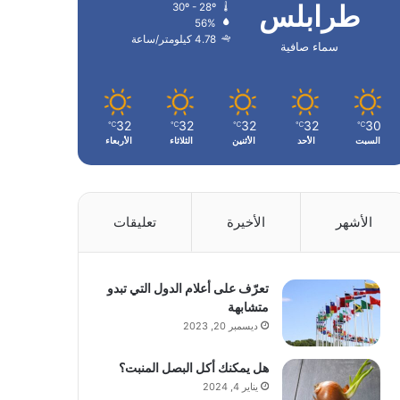
طرابلس
30º - 28º
56%
4.78 كيلومتر/ساعة
سماء صافية
32
32
32
32
30
℃
℃
℃
℃
℃
السبت
الأحد
الأثنين
الثلاثاء
الأربعاء
الأشهر
الأخيرة
تعليقات
تعرّف على أعلام الدول التي تبدو
متشابهة
ديسمبر 20, 2023
هل يمكنك أكل البصل المنبت؟
يناير 4, 2024