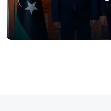
الليبي وحظر التجاذبات السياسية
البعثة الأممية: مشاورات تونس تقترب من
حسم المسار الانتخابي الليبي
حراك المخابرات يتسارع في طرابلس..
رئيس استخبارات إيطاليا في ضيافة الدبيبة
بعد ساعات من زيارة رئيس المخابرات
المصرية!
بنغازي: صدام حفتر يبحث مع رئيس
المخابرات التركية مستجدات الملف الليبي
عقيلة صالح يبحث في بنغازي الترتيبات
النهائية للمؤتمر البرلماني الآسيوي الأفريقي