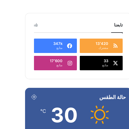
تابعنا
347k
13٬420
مشترك
متابع
17٬600
33
متابع
متابع
حالة الطقس
30
℃