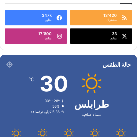
347k
13٬420
مشترك
متابع
17٬600
33
متابع
متابع
حالة الطقس
30
℃
طرابلس
30º - 28º
56%
5.36 كيلومتر/ساعة
سماء صافية