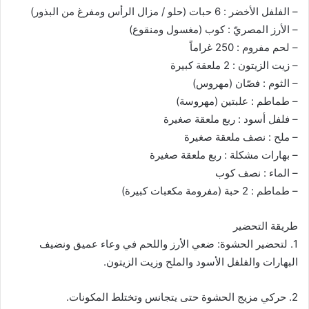
– الفلفل الأخضر : 6 حبات (حلو / مزال الرأس ومفرغ من البذور)
– الأرز المصريّ : كوب (مغسول ومنقوع)
– لحم مفروم : 250 غراماً
– زيت الزيتون : 2 ملعقة كبيرة
– الثوم : فصّان (مهروس)
– طماطم : علبتين (مهروسة)
– فلفل أسود : ربع ملعقة صغيرة
– ملح : نصف ملعقة صغيرة
– بهارات مشكلة : ربع ملعقة صغيرة
– الماء : نصف كوب
– طماطم : 2 حبة (مفرومة مكعبات كبيرة)
طريقة التحضير
1. لتحضير الحشوة: ضعي الأرز واللحم في وعاء عميق ونضيف
البهارات والفلفل الأسود والملح وزيت الزيتون.
2. حركي مزيج الحشوة حتى يتجانس وتختلط المكونات.