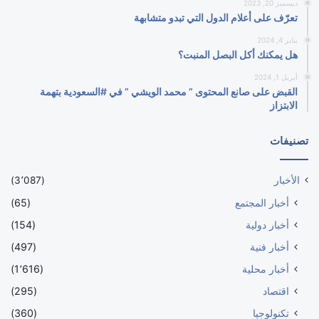
ديسمبر 20, 2023
تعرّف على أعلام الدول التي تبدو متشابهة
يناير 4, 2024
هل يمكنك أكل البصل المنبت؟
أبريل 1, 2024
القبض على صانع المحتوى ” محمد الويشي ” في #السعودية بتهمة
الابتزاز
تصنيفات
الأخبار
(3٬087)
أخبار المجتمع
(65)
أخبار دولية
(154)
أخبار فنية
(497)
أخبار محلية
(1٬616)
اقتصاد
(295)
تكنولوجيا
(360)