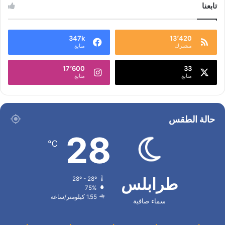
تابعنا
347k
13٬420
مشترك
متابع
17٬600
33
متابع
متابع
حالة الطقس
28
℃
طرابلس
28º - 28º
75%
1.55 كيلومتر/ساعة
سماء صافية