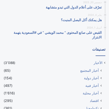
ديسمبر 20, 2023
تعرّف على أعلام الدول التي تبدو متشابهة
يناير 4, 2024
هل يمكنك أكل البصل المنبت؟
أبريل 1, 2024
القبض على صانع المحتوى ” محمد الويشي ” في #السعودية بتهمة
الابتزاز
تصنيفات
الأخبار
(3٬088)
أخبار المجتمع
(65)
أخبار دولية
(154)
أخبار فنية
(497)
أخبار محلية
(1٬616)
اقتصاد
(295)
تكنولوجيا
(361)