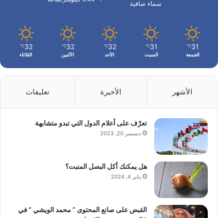
سماء صافية
32
32
32
31
31
℃
℃
℃
℃
℃
الجمعة
السبت
الأحد
الأثنين
الثلاثاء
الأشهر
الأخيرة
تعليقات
تعرّف على أعلام الدول التي تبدو متشابهة
ديسمبر 20, 2023
هل يمكنك أكل البصل المنبت؟
يناير 4, 2024
القبض على صانع المحتوى ” محمد الويشي ” في