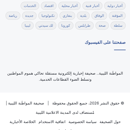
أخبار دولية
أخبار فنية
أخبار محلية
اقتصاد
الخدمات
المؤقتة
الوفاق
بلدية
بنغازي
تكنولوجيا
جديدة
رياضة
سلطة
صحة
طرابلس
كورونا
لك سيدتي
ليبيا
صفحتنا على الفيسبوك
‏المواطَنة الليبية.. صحيفة إخبارية إلكترونية مستقلة تحاكي هموم المواطنين
وتسلط الضوء القطاعات الخدمية.
© حقوق النشر 2026، جميع الحقوق محفوظة |
صحيفة المواطَنة الليبية
|
مُستضاف لدى
المدينة الاعلامية الليبية
حول الصحيفة
سياسة الخصوصية
اتفاقية الاستخدام
الخلاصة الأخبارية