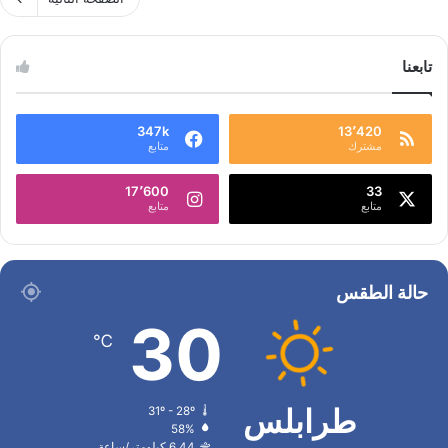
تابعنا
347k
13٬420
مشترك
متابع
17٬600
33
متابع
متابع
حالة الطقس
30
℃
طرابلس
31º - 28º
58%
6.44 كيلومتر/ساعة