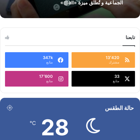
الجماعية و تُطلق ميزة «all@»
تابعنا
347k
13٬420
مشترك
متابع
17٬600
33
متابع
متابع
حالة الطقس
28
℃