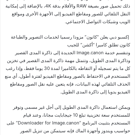
ذلك تحميل صور بصيغة RAW والأفلام بدقة 4K، بالإضافة إلى إمكانية
النقل التلقائي للصور ومقاطع الفيديو إلى الأجهزة الأخرى ومواقع
الويب وشبكات التواصل الاجتماعي.
إكسبو دبي يعلن “كانون” مزودا رسميا لخدمات التصوير والطباعة
كانون تطلق كاميرا “أكشن” للجيب
وتنقسم خدمة Image.canon الجديدة إلى ذاكرة المدى القصير
وذاكرة المدى الطويل، وتتمثل مهمة ذاكرة المدى القصير في تخزين
كل ما يتم تسجيله أو التقاطه بالكاميرا لمدة 30 يوما فقط، وإذا رغب
المستخدم في الاحتفاظ بالصور ومقاطع الفيديو لفترة أطول، أي منع
الحذف التلقائي لهذه البيانات، فإنه يتعين عليه نقل الصور ومقاطع
الفيديو يدويا إلى ذاكرة المدى الطويل.
ويمكن استعمال ذاكرة المدى الطويل إلى أجل غير مسمى وتوفر
للمستخدم سعة تخزينية تبلغ 10 جيجابايت مجانا، وعند قيام
المستخدم بتثبيت البرنامج “Downloader for Image.canon” على
حواسيب ويندوز وأجهزة الماك فإنه سيتمكن من تنزيل الصور