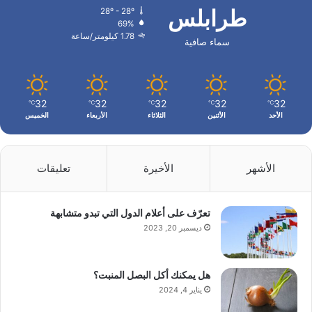
طرابلس
28º - 28º
69%
1.78 كيلومتر/ساعة
سماء صافية
32
32
32
32
32
℃
℃
℃
℃
℃
الأحد
الأثنين
الثلاثاء
الأربعاء
الخميس
الأشهر
الأخيرة
تعليقات
تعرّف على أعلام الدول التي تبدو متشابهة
ديسمبر 20, 2023
هل يمكنك أكل البصل المنبت؟
يناير 4, 2024