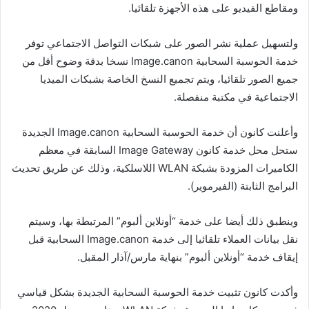
ومقاطع الفيديو على هذه الأجهزة تلقائيا.
ولتسهيل عملية نشر الصور على شبكات التواصل الاجتماعي توفر
خدمة الحوسبة السحابية Image.canon نسخا بدقة وضوح أقل من
جميع الصور تلقائيا، ويتم تجميع النسخ الخاصة بشبكات الميديا
الاجتماعية في مكتبة منفصلة.
وأعلنت كانون أن خدمة الحوسبة السحابية Image.canon الجديدة
ستحل محل خدمة كانون Image Gateway السابقة في معظم
الكاميرات المزودة بشبكة WLAN اللاسلكية، وذلك عن طريق تحديث
البرامج الثابتة (الفيرموير).
وينطبق ذلك أيضا على خدمة “أونلاين ألبوم” المرتبطة بها، وسيتم
نقل بيانات العملاء تلقائيا إلى خدمة Image.canon السحابية قبل
إيقاف خدمة “أونلاين ألبوم” بنهاية مارس/آذار المقبل.
وأكدت كانون تثبيت خدمة الحوسبة السحابية الجديدة بشكل قياسي