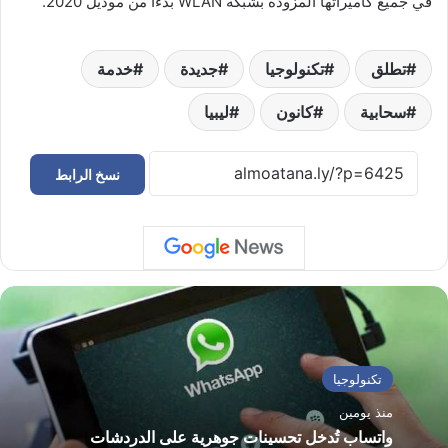
في جميع كاميراتها المزودة بشبكة WLAN بدءا من موديل 2020.
تطلق
تكنولوجيا
جديدة
خدمة
سحابية
كانون
ليبيا
نسخ الرابط
تكنولوجيا
منذ يومين
واتساب تُدخل تحسينات جوهرية على الدردشات