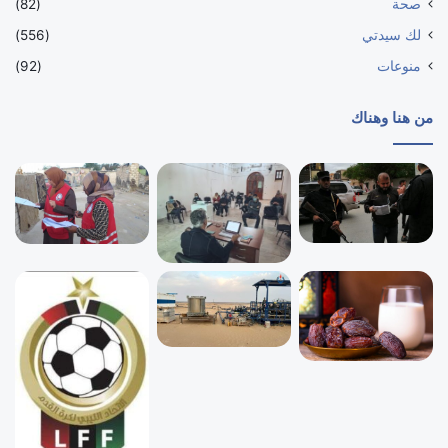
صحة
(82)
لك سيدتي
(556)
منوعات
(92)
من هنا وهناك