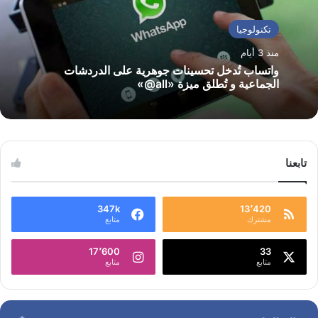
تكنولوجيا
منذ 3 أيام
واتساب تُدخل تحسينات جوهرية على الدردشات
الجماعية و تُطلق ميزة «all@»
تابعنا
347k
13٬420
مشترك
متابع
17٬600
33
متابع
متابع