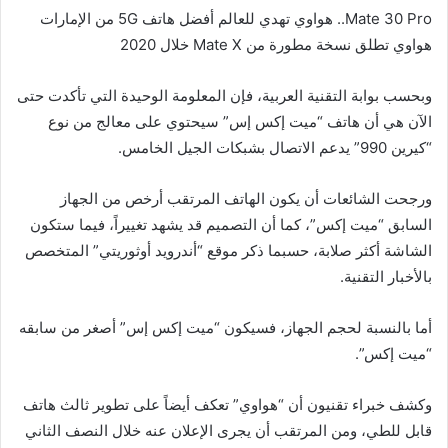
Mate 30 Pro.. هواوي تهدي للعالم أفضل هاتف 5G من الإمارات
هواوي تطلق نسخة مطورة من Mate X خلال 2020
وبحسب بوابة التقنية العربية، فإن المعلومة الوحيدة التي تأكدت حتى
الآن هي أن هاتف “ميت إكس إس” سيحتوي على معالج من نوع
“كيرين 990” يدعم الاتصال بشبكات الجيل الخامس.
ورجحت الشائعات أن يكون الهاتف المرتقب أرخص من الجهاز
السابق “ميت إكس”، كما أن التصميم قد يشهد تغييراً، فيما ستكون
الشاشة أكثر صلابة، حسبما ذكر موقع “أندرويد أوثوريتي” المتخصص
بالأخبار التقنية.
أما بالنسبة لحجم الجهاز، فسيكون “ميت إكس إس” أصغر من سابقه
“ميت إكس”.
وكشف خبراء تقنيون أن “هواوي” تعكف أيضاً على تطوير ثالث هاتف
قابل للطي، ومن المرتقب أن يجرى الإعلان عنه خلال النصف الثاني