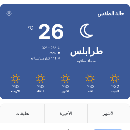
حالة الطقس
26
℃
طرابلس
32º - 26º
75%
1.11 كيلومتر/ساعة
سماء صافية
32
32
32
32
32
℃
℃
℃
℃
℃
السبت
الأحد
الأثنين
الثلاثاء
الأربعاء
الأشهر
الأخيرة
تعليقات