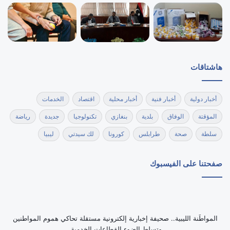
هاشتاقات
أخبار دولية
أخبار فنية
أخبار محلية
اقتصاد
الخدمات
المؤقتة
الوفاق
بلدية
بنغازي
تكنولوجيا
جديدة
رياضة
سلطة
صحة
طرابلس
كورونا
لك سيدتي
ليبيا
صفحتنا على الفيسبوك
‏المواطَنة الليبية.. صحيفة إخبارية إلكترونية مستقلة تحاكي هموم المواطنين
وتسلط الضوء القطاعات الخدمية.