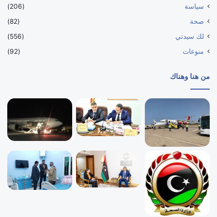
سياسة
(206)
صحة
(82)
لك سيدتي
(556)
منوعات
(92)
من هنا وهناك