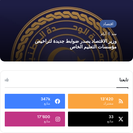
اقتصاد
منذ 6 أيام
وزير الاقتصاد يصدر ضوابط جديدة لتراخيص
مؤسسات التعليم الخاص
تابعنا
347k
13٬420
مشترك
متابع
17٬600
33
متابع
متابع