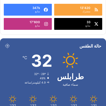
347k
13٬420
مشترك
متابع
17٬600
33
متابع
متابع
حالة الطقس
32
℃
طرابلس
32º - 28º
49%
4.9 كيلومتر/ساعة
سماء صافية
32
32
32
32
31
℃
℃
℃
℃
℃