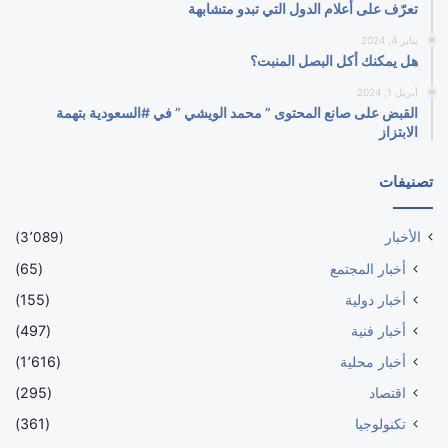
تعرّف على أعلام الدول التي تبدو متشابهة
يناير 4, 2024
هل يمكنك أكل البصل المنبت؟
أبريل 1, 2024
القبض على صانع المحتوى ” محمد الويشي ” في #السعودية بتهمة
الابتزاز
تصنيفات
الأخبار
(3٬089)
أخبار المجتمع
(65)
أخبار دولية
(155)
أخبار فنية
(497)
أخبار محلية
(1٬616)
اقتصاد
(295)
تكنولوجيا
(361)