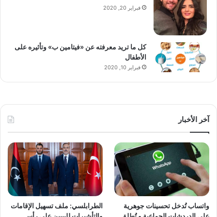
فبراير 20, 2020
كل ما تريد معرفته عن «فيتامين ب» وتأثيره على
الأطفال
فبراير 10, 2020
آخر الأخبار
واتساب تُدخل تحسينات جوهرية
الطرابلسي: ملف تسهيل الإقامات
على الدردشات الجماعية و تُطلق
والتأشيرات لليبيين على رأس