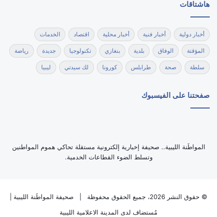
هاشتاقات
أخبار دولية
أخبار فنية
أخبار محلية
اقتصاد
الخدمات
المؤقتة
الوفاق
بلدية
بنغازي
تكنولوجيا
جديدة
رياضة
سلطة
صحة
طرابلس
كورونا
لك سيدتي
ليبيا
صفحتنا على الفيسبوك
‏المواطَنة الليبية.. صحيفة إخبارية إلكترونية مستقلة تحاكي هموم المواطنين
وتسلط الضوء القطاعات الخدمية.
© حقوق النشر 2026، جميع الحقوق محفوظة |
صحيفة المواطَنة الليبية
|
مُستضاف لدى
المدينة الاعلامية الليبية