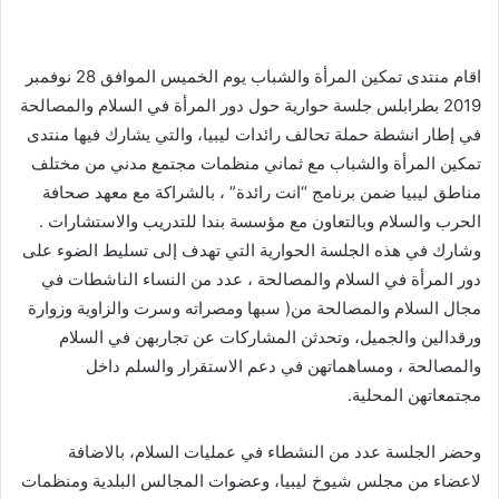
اقام منتدى تمكين المرأة والشباب يوم الخميس الموافق 28 نوفمبر
2019 بطرابلس جلسة حوارية حول دور المرأة في السلام والمصالحة
في إطار انشطة حملة تحالف رائدات ليبيا، والتي يشارك فيها منتدى
تمكين المرأة والشباب مع ثماني منظمات مجتمع مدني من مختلف
مناطق ليبيا ضمن برنامج “انت رائدة” ، بالشراكة مع معهد صحافة
الحرب والسلام وبالتعاون مع مؤسسة بندا للتدريب والاستشارات .
وشارك في هذه الجلسة الحوارية التي تهدف إلى تسليط الضوء على
دور المرأة في السلام والمصالحة ، عدد من النساء الناشطات في
مجال السلام والمصالحة من( سبها ومصراته وسرت والزاوية وزوارة
ورقدالين والجميل، وتحدثن المشاركات عن تجاربهن في السلام
والمصالحة ، ومساهماتهن في دعم الاستقرار والسلم داخل
مجتمعاتهن المحلية.
وحضر الجلسة عدد من النشطاء في عمليات السلام، بالاضافة
لاعضاء من مجلس شيوخ ليبيا، وعضوات المجالس البلدية ومنظمات