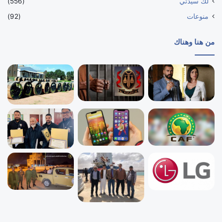
لك سيدتي
(556)
منوعات
(92)
من هنا وهناك