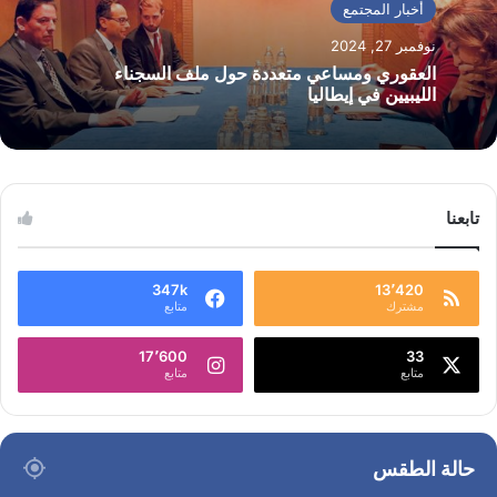
أخبار المجتمع
نوفمبر 27, 2024
العقوري ومساعي متعددة حول ملف السجناء
الليبيين في إيطاليا
تابعنا
347k
13٬420
مشترك
متابع
17٬600
33
متابع
متابع
حالة الطقس