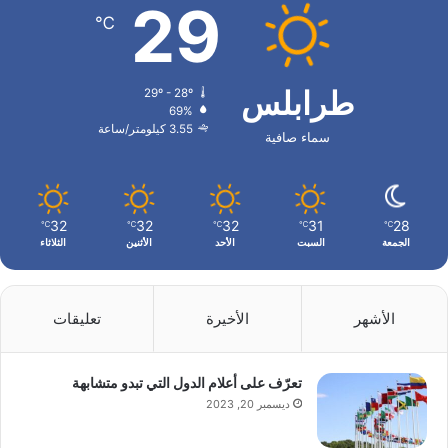
29
℃
طرابلس
29º - 28º
69%
3.55 كيلومتر/ساعة
سماء صافية
32
32
32
31
28
℃
℃
℃
℃
℃
الجمعة
السبت
الأحد
الأثنين
الثلاثاء
الأشهر
الأخيرة
تعليقات
تعرّف على أعلام الدول التي تبدو متشابهة
ديسمبر 20, 2023