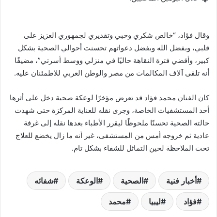
وقال فؤاد، “خالص شكري وحبي وتقديري لجمهوري العزيز على
قلبي، وبفضل الله وبفضل دعواتهم تحسنت أحوالي الصحية بشكل
كبير، وأقضي فترة النقاهة حاليًا في منزلي ووسط أسرتي”، مضيفًا
أنه تلقى آلاف المكالمات من مصر والوطن العربي للاطمئنان عليه.
كان الفنان محمد فؤاد قد تعرض مؤخرًا لوعكة صحية دخل على أثرها
أحد المستشفيات الخاصة، وجرى نقله للعناية المركزة حتى شهدت
حالته الصحية تحسنًا ملحوظًا ليقرر الأطباء بعدها نقله إلى غرفة
عادية ثم خروجه أمس من المستشفى، غير أنه ما زال يخضع للعلاج
تحت الملاحظة لحين التماثل للشفاء بشكل تام.
أخبار فنية
الصحية
الوعكة
شفائه
فؤاد
ليبيا
محمد