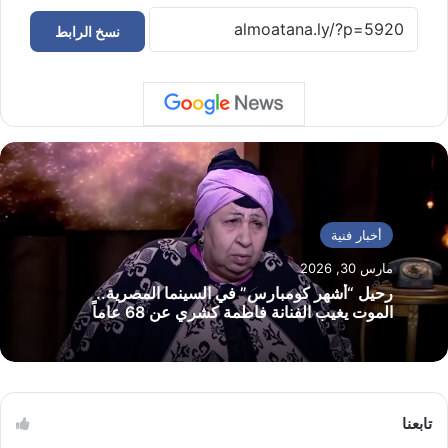
نسخ الرابط
أخبار فنية
مارس 30, 2026
رحيل “أشهر كومبارس” في السينما المصرية..
الموت يغيب الفنانة فاطمة كشري عن 68 عاماً
تابعنا