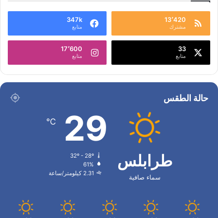
347k
13٬420
مشترك
متابع
17٬600
33
متابع
متابع
حالة الطقس
29
℃
طرابلس
32º - 28º
61%
2.31 كيلومتر/ساعة
سماء صافية