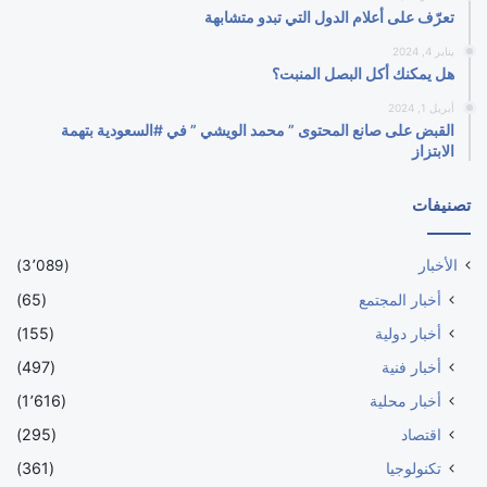
تعرّف على أعلام الدول التي تبدو متشابهة
يناير 4, 2024
هل يمكنك أكل البصل المنبت؟
أبريل 1, 2024
القبض على صانع المحتوى ” محمد الويشي ” في #السعودية بتهمة
الابتزاز
تصنيفات
الأخبار
(3٬089)
أخبار المجتمع
(65)
أخبار دولية
(155)
أخبار فنية
(497)
أخبار محلية
(1٬616)
اقتصاد
(295)
تكنولوجيا
(361)