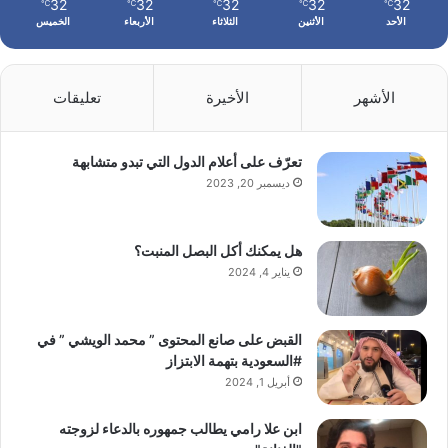
32
32
32
32
32
℃
℃
℃
℃
℃
الأحد
الأثنين
الثلاثاء
الأربعاء
الخميس
الأشهر
الأخيرة
تعليقات
تعرّف على أعلام الدول التي تبدو متشابهة
ديسمبر 20, 2023
هل يمكنك أكل البصل المنبت؟
يناير 4, 2024
القبض على صانع المحتوى ” محمد الويشي ” في
#السعودية بتهمة الابتزاز
أبريل 1, 2024
ابن علا رامي يطالب جمهوره بالدعاء لزوجته