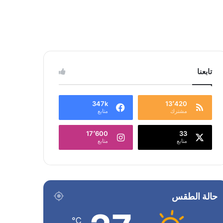
تابعنا
347k
13٬420
مشترك
متابع
17٬600
33
متابع
متابع
حالة الطقس
℃