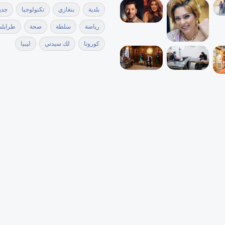
بلدية
بنغازي
تكنولوجيا
جدي
رياضة
سلطة
صحة
طرابل
كورونا
لك سيدتي
ليبيا