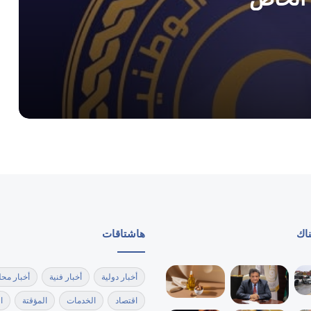
النفط وتدعم حوكمة المؤسسة الوطنية
المنفي وبلقاسم حفتر يؤكدان على ضرورة
إقرار ميزانية موحدة لدعم مشاريع إعادة
الإعمار
خطوة لخفض التكاليف.. المصرف المركزي
يتدخل لضبط أسعار بيع العملة.
بينما تخطى 10 دينارات في الموازي.. الدولار
يسجل تراجعاً طفيفاً في المصرف المركزي
اليوم
ناك
هاشتاقات
الدولار يكسر التوقعات ويصل إلى 9.30
دينار في تعاملات الثلاثاء.
أخبار دولية
أخبار فنية
أخبار محل
اقتصاد
الخدمات
المؤقتة
ا