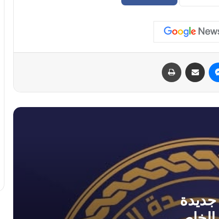
وزير الاقتصاد يصدر ضوابط جديدة لتراخيص
مؤسسات التعليم الخاص
المركزي يناقش الإصلاحات المالية مع
البرلمان ويؤكد سلامة منظومته
ماسنجر
مشاركة عبر البريد
طباعة
ديوان المحاسبة والبعثة الأممية يناقشان
إجراءات ملموسة للإصلاح الاقتصادي
الدبيبة ومحافظ مصرف ليبيا المركزي
يفتتحان منتدى ومعرض “إيبيكس 2026”
للتحول الرقمي
بشراكة دولية.. انطلاق مشروع السيادة
الغذائية الوطنية بإشراف الجهاز الوطني
للتنمية.
جديدة
 الخاص
بعثة الأمم المتحدة تحذر من تسييس قطاع