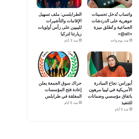
واتساب تُدخل تحسينات
الطرابلسي: ملف تسهيل
جوهرية على الدردشات
الإقامات والتأشيرات
الجماعية و تُطلق ميزة
لليبيين على رأس أولويات
«all@»
زيارتنا لتركيا
منذ يوم واحد
منذ 3 أيام
أبوراس: نجاح المبادرة
حراك سوق الجمعة يعلن
الأمريكية في ليبيا مرهون
إعادة فتح المؤسسات
باتفاق مؤسسي وضمانات
المغلقة في طرابلس
للتنفيذ
منذ 6 أيام
منذ 5 أيام