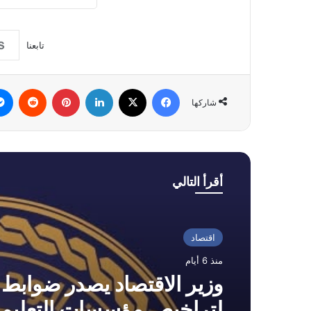
تابعنا
فيسبوك
‫X
لينكدإن
بينتيريست
شاركها
أقرأ التالي
اقتصاد
منذ 6 أيام
وزير الاقتصاد يصدر ضوابط 
لتراخيص مؤسسات التعليم