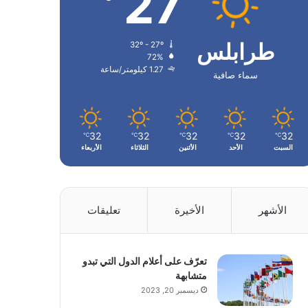
27
طرابلس
32º - 27º
72%
1.27 كيلومتر/ساعة
سماء صافية
32
32
32
32
32
℃
℃
℃
℃
℃
السبت
الأحد
الأثنين
الثلاثاء
الأربعاء
الأشهر
الأخيرة
تعليقات
تعرّف على أعلام الدول التي تبدو
متشابهة
ديسمبر 20, 2023