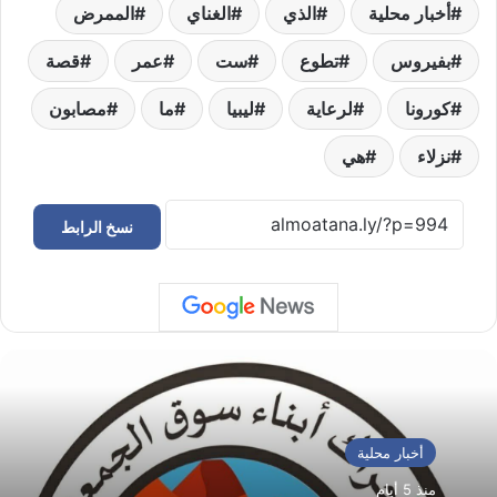
أخبار محلية
الذي
الغناي
الممرض
بفيروس
تطوع
ست
عمر
قصة
كورونا
لرعاية
ليبيا
ما
مصابون
نزلاء
هي
نسخ الرابط
أخبار محلية
منذ 5 أيام