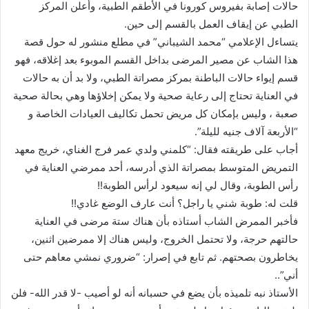
حالات إصابة بفيروس كورونا في الأطقم الطبية، وأعلن المركز
الطبي عن إيقاف العمل بالقسم إلى حين.
يتساءل الإعلامي “محمد الشيباني” في مطلع منشور له حول قصة
هذا الشاب عن مصير المرضى بداخل القسم الموبوء بعد إغلاقه، فهو
قسم إيواء حالات الباطنة بمركز مصراتة الطبي، ولا بد أن به حالات
في العناية تحتاج إلى رعاية صحية ولا يمكن إخلاؤها وهي بحالة صحية
صعبة ، وليس بإمكان كل مريض تحمل تكاليف العيادات الخاصة و
“الأربعة آلاف جنيه لليلة”.
أجاب على طريقته فقال: “كلمني ولدي عمر فرج الغناي، خريج معهد
التمريض المتوسط بمصراتة الذي أدرسه، أحد ممرضي العناية في
رأس الطوبة، وقال لي إنه سيعود لرأس الطوبة!!
قلت له: طوبة شني يا راجل؟ أنت عارف الوضع غادي!!
فأخبر الممرض الشاب أستاذه بأن هناك ستة مرضى في العناية
حالتهم حرجة، ولا تحتمل الخروج، وليس هناك إلا ممرضين اثنين،
يخاطرون بصحتهم. ثم تابع في إصرار: “ضروري نمشي معاهم حتى
أني”..
الأستاذ نبه تلميذه بأن يضع في حسبانه أنه لو أصيب -لا قدر الله- فلن