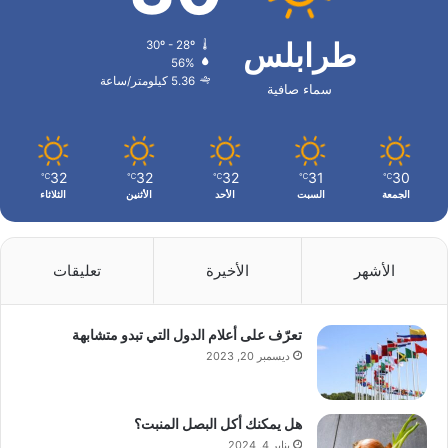
طرابلس
30º - 28º
56%
5.36 كيلومتر/ساعة
سماء صافية
32
32
32
31
30
℃
℃
℃
℃
℃
الجمعة
السبت
الأحد
الأثنين
الثلاثاء
الأشهر
الأخيرة
تعليقات
تعرّف على أعلام الدول التي تبدو متشابهة
ديسمبر 20, 2023
هل يمكنك أكل البصل المنبت؟
يناير 4, 2024