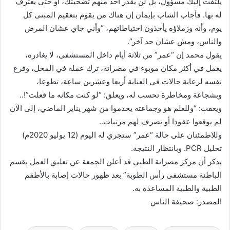
يلتفت إليك مسؤول، بل لن يقدر أحد منهم تضحيتك، أو حتى يعترف
له بها. فأجاب الشاب بإيمان إن هناك من يقوم بتعقيم المبنى كل
يوم، وأنه وزملاؤه يأخذون احتياطاتهم، “وأني جاي عشان المرض
والناس، ومش عشان حد آخر”.
يقول محمد إن “عمر” من ثلاثة أيام داخل المستشفى، لا يغادره،
يعمل في أكثر مكان موبوء في مصراتة، ترك عمله في المحل، وفرغ
نفسه لرعاية حالات في العناية أربعا وعشرين ساعة، تطوعا،
وبشجاعة ومخاطرة تحسب له، ويعلق: “لو كنت مكانه ما فعلت”!..
ويعقب: “وللعلم هو وجماعته يخدموا من شهر يناير الماضي، إلى الآن
لم يوقعوا عقودا أو تصرف لهم مرتبات..
وللاطمئنان على حالة “عمر” ستجري له اليوم (12 يوليو 2020م)
تحليل PCR. وبانتظار النتيجة.
يذكر أن مركز مصراتة الطبي قد أعلن الجمعة عن تعليق العمل بقسم
الباطنة مستشفى رأس الطوبة” بعد ظهور حالات إصابة بالأطقم
الطبية والطبية المساعدة به.
المصدر: صحيفة الناس