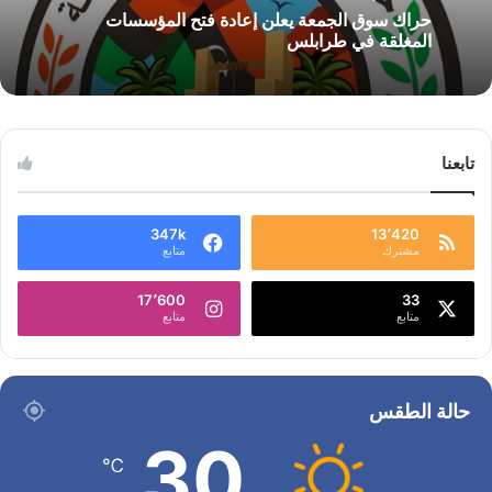
حراك سوق الجمعة يعلن إعادة فتح المؤسسات
المغلقة في طرابلس
تابعنا
347k
13٬420
مشترك
متابع
17٬600
33
متابع
متابع
حالة الطقس
30
℃