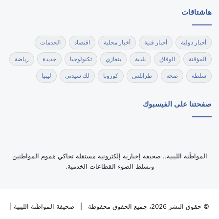
هاشتاقات
أخبار دولية
أخبار فنية
أخبار محلية
اقتصاد
الخدمات
المؤقتة
الوفاق
بلدية
بنغازي
تكنولوجيا
جديدة
رياضة
سلطة
صحة
طرابلس
كورونا
لك سيدتي
ليبيا
صفحتنا على الفيسبوك
‏المواطَنة الليبية.. صحيفة إخبارية إلكترونية مستقلة تحاكي هموم المواطنين
وتسلط الضوء القطاعات الخدمية.
© حقوق النشر 2026، جميع الحقوق محفوظة |
صحيفة المواطَنة الليبية
|