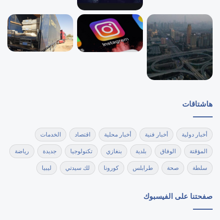
هاشتاقات
أخبار دولية
أخبار فنية
أخبار محلية
اقتصاد
الخدمات
المؤقتة
الوفاق
بلدية
بنغازي
تكنولوجيا
جديدة
رياضة
سلطة
صحة
طرابلس
كورونا
لك سيدتي
ليبيا
صفحتنا على الفيسبوك