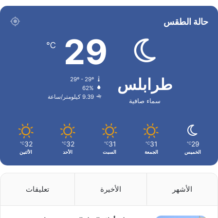
حالة الطقس
29
℃
طرابلس
29º - 29º
62%
9.39 كيلومتر/ساعة
سماء صافية
32
32
31
31
29
℃
℃
℃
℃
℃
الخميس
الجمعة
السبت
الأحد
الأثنين
الأشهر
الأخيرة
تعليقات