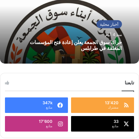
أخبار محلية
منذ 4 أيام
حراك سوق الجمعة يعلن إعادة فتح المؤسسات
المغلقة في طرابلس
تابعنا
347k
13٬420
مشترك
متابع
17٬600
33
متابع
متابع