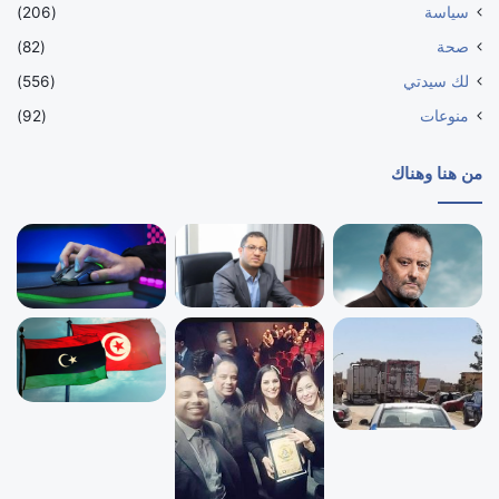
سياسة
(206)
صحة
(82)
لك سيدتي
(556)
منوعات
(92)
من هنا وهناك