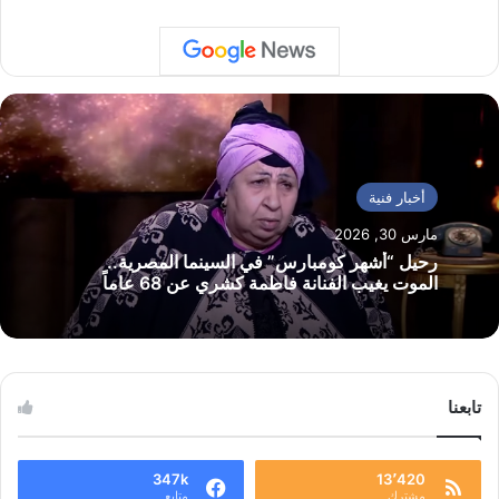
أخبار فنية
مارس 30, 2026
رحيل “أشهر كومبارس” في السينما المصرية..
الموت يغيب الفنانة فاطمة كشري عن 68 عاماً
تابعنا
347k
13٬420
مشترك
متابع