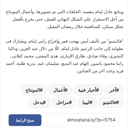
ويتابع عادل إمام بنفسه، الحلقات التي تم تصويرها، وأعمال المونتاج
من أجل الاستقرار على الشكل النهائي للعمل، حتى يخرج بأفضل
شكل ممكن، للمنافسة خلال رمضان المقبل.
“فالنتينو” من تأليف أيمن بهجت قمر وإخراج رامى إمام، ويشارك فى
بطولته إلى جانب الزعيم عادل إمام، كلًا من دلال عبد العزيز، وداليا
البحيرى، وفاء صادق، طارق الإبيارى، هدى المفتى، محمد كيلانى،
رانيا محمود ياسين، إلهام عبد البديع، سليمان عيد، بدرية طلبة، أحمد
فريد وعدد آخر من الفنانين.
آخر
أخبار فنية
أعمال
المونتاج
فالنتينو
ليبيا
مراحل
يدخل
نسخ الرابط