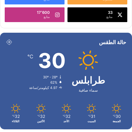
17٬600
33
متابع
متابع
حالة الطقس
30
℃
طرابلس
30º - 28º
62%
4.97 كيلومتر/ساعة
سماء صافية
32
32
32
31
30
℃
℃
℃
℃
℃
الجمعة
السبت
الأحد
الأثنين
الثلاثاء