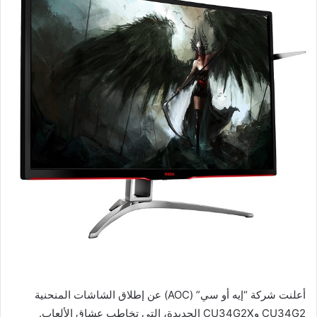
أعلنت شركة “إيه أو سي” (AOC) عن إطلاق الشاشات المنحنية
CU34G2 وCU34G2X الجديدة، التي تخاطب عشاق الألعاب.