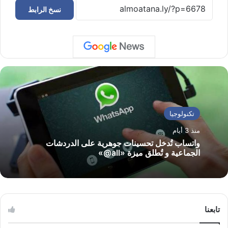
نسخ الرابط
تكنولوجيا
منذ 3 أيام
واتساب تُدخل تحسينات جوهرية على الدردشات
الجماعية و تُطلق ميزة «all@»
تابعنا