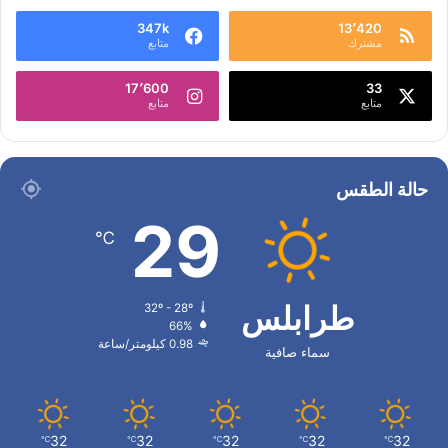
347k
13٬420
مشترك
متابع
17٬600
33
متابع
متابع
حالة الطقس
29
℃
طرابلس
32º - 28º
66%
0.98 كيلومتر/ساعة
سماء صافية
32
32
32
32
32
℃
℃
℃
℃
℃