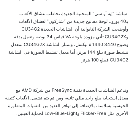
شاشة “إيه أو سي” المنحنية الجديدة تخاطب عشاق الألعاب
بـ40 يورو.. لوحة مفاتيح جديدة من “شاركون” لعشاق الألعاب
وأوضحت الشركة التايوانية أن الشاشات الجديدة CU34G2
وCU34G2X تأتي مزودة بلوحة VA قياس 34 بوصة وتعمل بدقة
وضوح 3440 x 1440 بيكسل، وتمتاز الشاشة CU34G2X بمعدل
تنشيط صورة يبلغ 144 هرتز، أما معدل تنشيط الصورة في الشاشة
CU34G2 فيبلغ 100 هرتز.
وتدعم الشاشات الجديدة تقنية FreeSync من شركة AMD مع
معدل استجابة يبلغ واحد مللي ثانية، ومن ثم يتم تشغيل الألعاب كثيفة
الحوسبة بسلاسة، بالإضافة إلى توافر العديد من التقنيات المتطورة
الأخرى مثل Flicker-Free وLow-Blue-Light لحماية العينين.