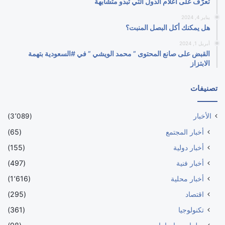
تعرّف على أعلام الدول التي تبدو متشابهة
يناير 4, 2024
هل يمكنك أكل البصل المنبت؟
أبريل 1, 2024
القبض على صانع المحتوى ” محمد الويشي ” في #السعودية بتهمة
الابتزاز
تصنيفات
الأخبار
(3٬089)
أخبار المجتمع
(65)
أخبار دولية
(155)
أخبار فنية
(497)
أخبار محلية
(1٬616)
اقتصاد
(295)
تكنولوجيا
(361)