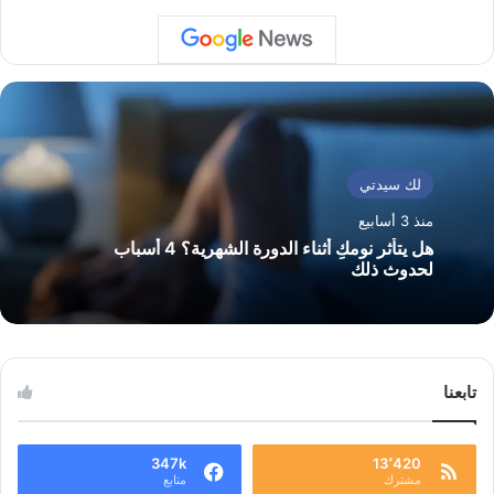
لك سيدتي
منذ 3 أسابيع
هل يتأثر نومكِ أثناء الدورة الشهرية؟ 4 أسباب
لحدوث ذلك
تابعنا
347k
13٬420
مشترك
متابع