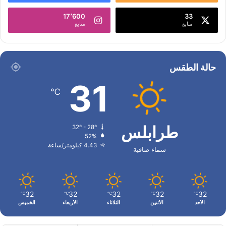
17٬600
33
متابع
متابع
حالة الطقس
31
℃
طرابلس
32º - 28º
52%
4.43 كيلومتر/ساعة
سماء صافية
32
32
32
32
32
℃
℃
℃
℃
℃
الأحد
الأثنين
الثلاثاء
الأربعاء
الخميس