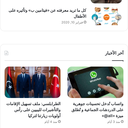
كل ما تريد معرفته عن «فيتامين ب» وتأثيره على
الأطفال
فبراير 10, 2020
آخر الأخبار
واتساب تُدخل تحسينات جوهرية
الطرابلسي: ملف تسهيل الإقامات
على الدردشات الجماعية و تُطلق
والتأشيرات لليبيين على رأس
ميزة «all@»
أولويات زيارتنا لتركيا
منذ 3 أيام
منذ 4 أيام