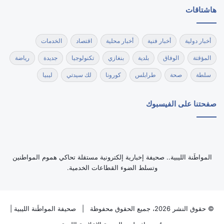
هاشتاقات
أخبار دولية
أخبار فنية
أخبار محلية
اقتصاد
الخدمات
المؤقتة
الوفاق
بلدية
بنغازي
تكنولوجيا
جديدة
رياضة
سلطة
صحة
طرابلس
كورونا
لك سيدتي
ليبيا
صفحتنا على الفيسبوك
‏المواطَنة الليبية.. صحيفة إخبارية إلكترونية مستقلة تحاكي هموم المواطنين
وتسلط الضوء القطاعات الخدمية.
© حقوق النشر 2026، جميع الحقوق محفوظة |
صحيفة المواطَنة الليبية
|