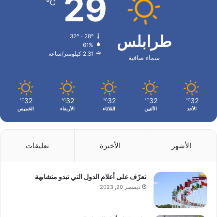
29
℃
طرابلس
32º - 28º
61%
2.31 كيلومتر/ساعة
سماء صافية
32
32
32
32
32
℃
℃
℃
℃
℃
الأحد
الأثنين
الثلاثاء
الأربعاء
الخميس
الأشهر
الأخيرة
تعليقات
تعرّف على أعلام الدول التي تبدو متشابهة
ديسمبر 20, 2023