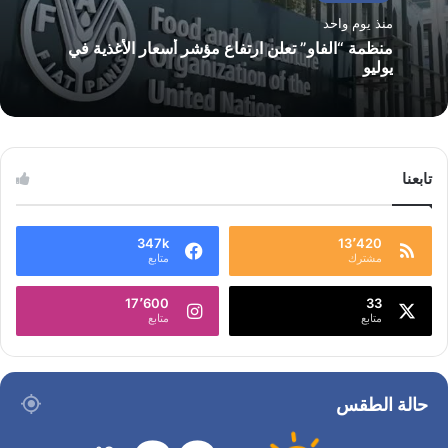
منذ يوم واحد
منظمة “الفاو” تعلن ارتفاع مؤشر أسعار الأغذية في
يوليو
تابعنا
347k
13٬420
مشترك
متابع
17٬600
33
متابع
متابع
حالة الطقس