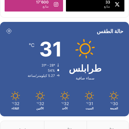
17٬600
33
متابع
متابع
حالة الطقس
31
℃
طرابلس
31º - 28º
54%
5.27 كيلومتر/ساعة
سماء صافية
32
32
32
31
30
℃
℃
℃
℃
℃
الجمعة
السبت
الأحد
الأثنين
الثلاثاء