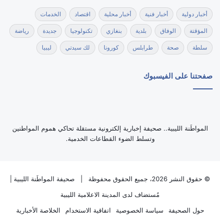
أخبار دولية
أخبار فنية
أخبار محلية
اقتصاد
الخدمات
المؤقتة
الوفاق
بلدية
بنغازي
تكنولوجيا
جديدة
رياضة
سلطة
صحة
طرابلس
كورونا
لك سيدتي
ليبيا
صفحتنا على الفيسبوك
‏المواطَنة الليبية.. صحيفة إخبارية إلكترونية مستقلة تحاكي هموم المواطنين
وتسلط الضوء القطاعات الخدمية.
© حقوق النشر 2026، جميع الحقوق محفوظة |
صحيفة المواطَنة الليبية
|
مُستضاف لدى
المدينة الاعلامية الليبية
حول الصحيفة
سياسة الخصوصية
اتفاقية الاستخدام
الخلاصة الأخبارية