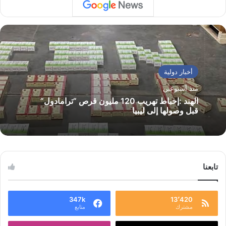
أخبار دولية
منذ أسبوعين
الهند :إحباط تهريب 120 مليون قرص “ترامادول”
قبل وصولها إلى ليبيا
تابعنا
347k
13٬420
مشترك
متابع