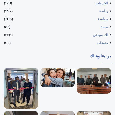
الخدمات
(128)
رياضة
(297)
سياسة
(206)
صحة
(82)
لك سيدتي
(556)
منوعات
(92)
من هنا وهناك