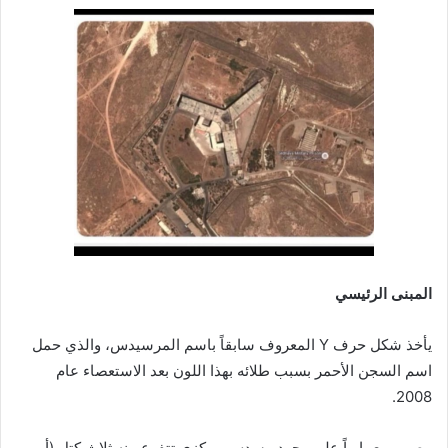
المبنى الرئيسي
يأخذ شكل حرف Y المعروف سابقاً باسم المرسيدس، والذي حمل
اسم السجن الأحمر بسبب طلائه بهذا اللون بعد الاستعصاء عام
2008.
مصمم معمارياً على وجود مسدس مركزي تتفرع منه ثلاث كتل (أ، ب،