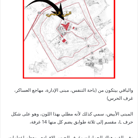
والباقي بيتكون من (باحة التنفس، مبنى الإدارة، مهاجع العساكر،
غرف الحرس)
المبنى الأبيض، سمي كذلك لأنه مطلي بهذا اللون، وهو على شكل
حرف L، مقسم إلى ثلاثة طوابق يضم كل منها 14 غرفة،
وفي القبو هناك الحمامات وغرف الحبس الإفرادي. معظم إعدامات