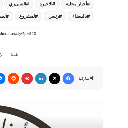
أخبار محلية
الاخيرة
التسييري
بالبيضاء
رئيس
لمشروع
ليبي
تابعنا
فيسبوك
‫X
لينكدإن
بينتيريست
شاركها
أقرأ التالي