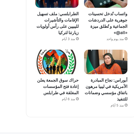
واتساب تُدخل تحسينات
الطرابلسي: ملف تسهيل
جوهرية على الدردشات
الإقامات والتأشيرات
الجماعية و تُطلق ميزة
لليبيين على رأس أولويات
«all@»
زيارتنا لتركيا
منذ يوم واحد
منذ 3 أيام
أبوراس: نجاح المبادرة
حراك سوق الجمعة يعلن
الأمريكية في ليبيا مرهون
إعادة فتح المؤسسات
باتفاق مؤسسي وضمانات
المغلقة في طرابلس
للتنفيذ
منذ 6 أيام
منذ 5 أيام