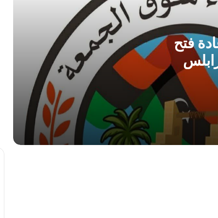
مركز الأرصاد الجوية يحذر من ذروة موجة
حارة و رطوبة عالية بمنتصف الأسبوع
دة فتح
ابلس
الطرابلسي يطالب الدبيبة بـ”فرض السيطرة
بالقوة” ويكشف ثغرات أمنية في ملف
تهريب الوقود
الأرصاد الجوية تتوقع أجواءً صيفية معتدلة
وتحذر من السباحة في الشواطئ
صرمان: احباط محاولة تفجير سيارة مفخخة
أمام إحدى المدارس
بمشاركة 134 ألف طالب.. انطلاق امتحانات
الشهادة الثانوية للعام الدراسي 2025-
2026 في ليبيا