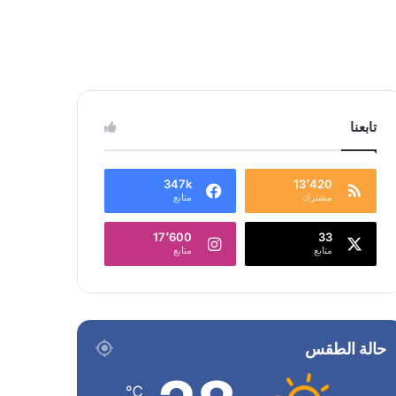
تابعنا
347k
13٬420
مشترك
متابع
17٬600
33
متابع
متابع
حالة الطقس
℃