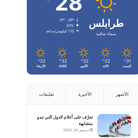
28
طرابلس
31º - 28º
63%
1.15 كيلومتر/ساعة
سماء صافية
32
32
32
32
31
℃
℃
℃
℃
℃
السبت
الأحد
الأثنين
الثلاثاء
الأربعاء
الأشهر
الأخيرة
تعليقات
تعرّف على أعلام الدول التي تبدو
متشابهة
ديسمبر 20, 2023