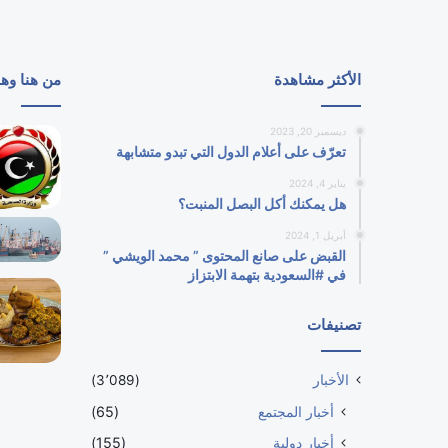
الأكثر مشاهدة
من هنا وه
ديسمبر 20, 2023
تعرّف على أعلام الدول التي تبدو متشابهة
يناير 4, 2024
هل يمكنك أكل البصل المنبت؟
أبريل 1, 2024
القبض على صانع المحتوى ” محمد الويشي ”
في #السعودية بتهمة الابتزاز
تصنيفات
الأخبار
(3٬089)
أخبار المجتمع
(65)
أخبار دولية
(155)