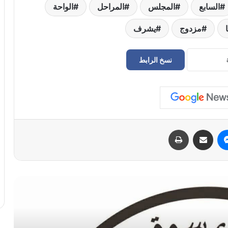
السابع
المجلس
المراحل
الواحة
ا
مزدوج
يشرف
نسخ الرابط
حراك سوق الجمعة يعلن إعادة فتح
المؤسسات المغلقة في طرابلس
الدبيبة يوجّه بـ«خطة عاجلة» لتزويد المخابز
والمستشفيات بالديزل و«البريقة» تبدأ التنفيذ
الفوري
ماسنجر
مشاركة عبر البريد
طباعة
سفارة ليبيا لدى إيطاليا تعلن عودة “اللاعبين
الأربعة” إلى أرض الوطن بعد 11 عامًا من
الاحتجاز
أمن بنغازي يضبط 167 مهاجراً غير شرعي
في حملة ميدانية واسعة