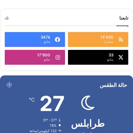
تابعنا
347k
13٬420
مشترك
متابع
17٬600
33
متابع
متابع
حالة الطقس
27
℃
طرابلس
31º - 27º
78%
1.52 كيلومتر/ساعة