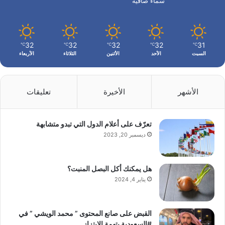
سماء صافية
32
32
32
32
31
℃
℃
℃
℃
℃
السبت
الأحد
الأثنين
الثلاثاء
الأربعاء
الأشهر
الأخيرة
تعليقات
تعرّف على أعلام الدول التي تبدو متشابهة
ديسمبر 20, 2023
هل يمكنك أكل البصل المنبت؟
يناير 4, 2024
القبض على صانع المحتوى ” محمد الويشي ” في
#السعودية بتهمة الابتزاز