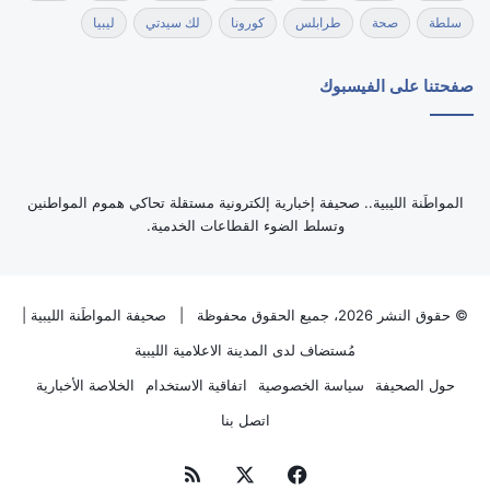
سلطة
صحة
طرابلس
كورونا
لك سيدتي
ليبيا
صفحتنا على الفيسبوك
‏المواطَنة الليبية.. صحيفة إخبارية إلكترونية مستقلة تحاكي هموم المواطنين
وتسلط الضوء القطاعات الخدمية.
© حقوق النشر 2026، جميع الحقوق محفوظة |
صحيفة المواطَنة الليبية
|
مُستضاف لدى
المدينة الاعلامية الليبية
حول الصحيفة
سياسة الخصوصية
اتفاقية الاستخدام
الخلاصة الأخبارية
اتصل بنا
فيسبوك
‫X
ملخص