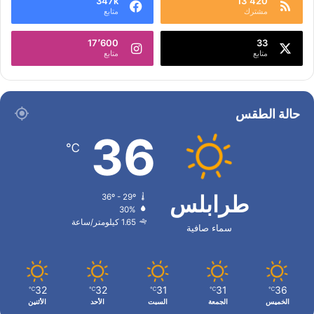
347k
13٬420
مشترك
متابع
17٬600
33
متابع
متابع
حالة الطقس
36
℃
طرابلس
36º - 29º
30%
1.65 كيلومتر/ساعة
سماء صافية
32
32
31
31
36
℃
℃
℃
℃
℃
الخميس
الجمعة
السبت
الأحد
الأثنين