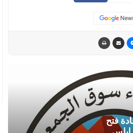
المؤسسات المغلقة في طرابلس
الدبيبة يوجّه بـ«خطة عاجلة» لتزويد المخابز
والمستشفيات بالديزل و«البريقة» تبدأ التنفيذ
الفوري
ماسنجر
مشاركة عبر البريد
طباعة
سفارة ليبيا لدى إيطاليا تعلن عودة “اللاعبين
الأربعة” إلى أرض الوطن بعد 11 عامًا من
الاحتجاز
أمن بنغازي يضبط 167 مهاجراً غير شرعي
في حملة ميدانية واسعة
مركز الأرصاد الجوية يحذر من ذروة موجة
حارة و رطوبة عالية بمنتصف الأسبوع
دة فتح
ابلس
الطرابلسي يطالب الدبيبة بـ”فرض السيطرة