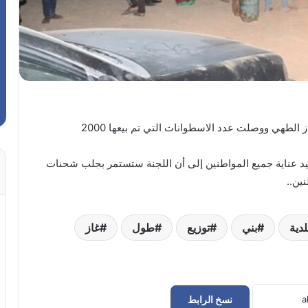
باشرت بلدية بني وليد بتوزيع شحنات من اسطوانات غاز الطهي ووصلت عدد الاسطوانات التي تم بيعها 2000
وليد عناية جميع المواطنين إلى أن اللجنة ستستمر بجلب شحنات
ين..
لدية
بني
توزيع
طول
غاز
نسخ الرابط
حراك سوق الجمعة يعلن إعادة فتح