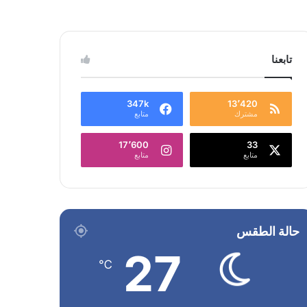
تابعنا
347k
13٬420
مشترك
متابع
17٬600
33
متابع
متابع
حالة الطقس
27
℃