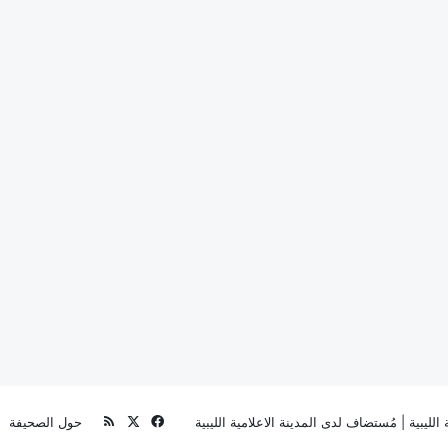
‫X
فيسبوك
ملخص
الليبية
| مُستضاف لدى
المدينة الاعلامية الليبية
حول الصحيفة
الموقع