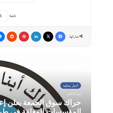
تابعنا
فيسبوك
‫X
لينكدإن
بينتيريست
شاركها
أقرأ التالي
أخبار محلية
منذ 6 أيام
حراك سوق الجمعة يعلن إعا
المؤسسات المغلقة في طر