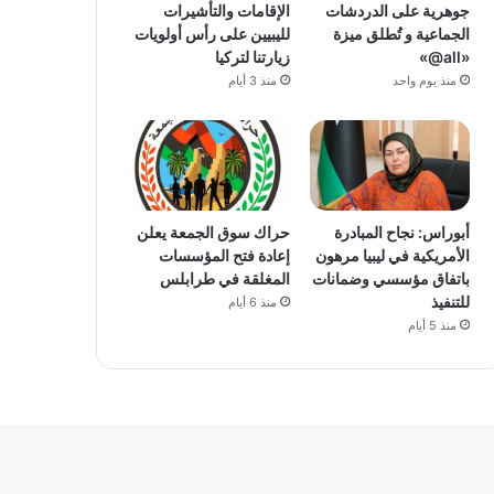
جوهرية على الدردشات
الإقامات والتأشيرات
الجماعية و تُطلق ميزة
لليبيين على رأس أولويات
«all@»
زيارتنا لتركيا
منذ يوم واحد
منذ 3 أيام
أبوراس: نجاح المبادرة
حراك سوق الجمعة يعلن
الأمريكية في ليبيا مرهون
إعادة فتح المؤسسات
باتفاق مؤسسي وضمانات
المغلقة في طرابلس
للتنفيذ
منذ 6 أيام
منذ 5 أيام