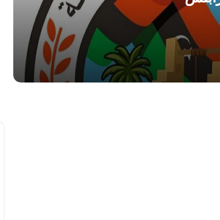
بالقوة” ويكشف ثغرات أمنية في ملف
تهريب الوقود
الأرصاد الجوية تتوقع أجواءً صيفية معتدلة
وتحذر من السباحة في الشواطئ
صرمان: احباط محاولة تفجير سيارة مفخخة
أمام إحدى المدارس
بمشاركة 134 ألف طالب.. انطلاق امتحانات
الشهادة الثانوية للعام الدراسي 2025-
2026 في ليبيا
إحباط تهريب التاريخ.. “آثار بنغازي” تسترد 4
رؤوس تماثيل وتكرم الأمن الداخلي