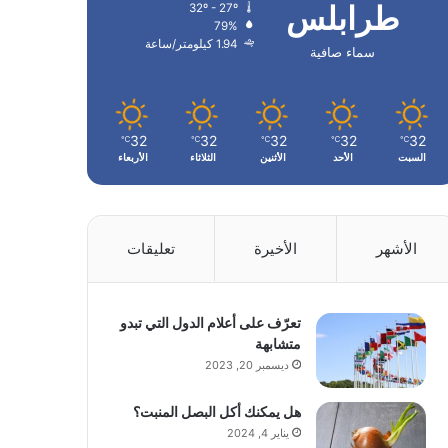
طرابلس
32º - 27º
79%
1.94 كيلومتر/ساعة
سماء صافية
32
32
32
32
32
℃
℃
℃
℃
℃
السبت
الأحد
الأثنين
الثلاثاء
الأربعاء
الأشهر
الأخيرة
تعليقات
تعرّف على أعلام الدول التي تبدو
متشابهة
ديسمبر 20, 2023
هل يمكنك أكل البصل المنبت؟
يناير 4, 2024