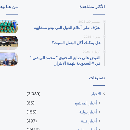
الأكثر مشاهدة
من هنا وه
ديسمبر 20, 2023
تعرّف على أعلام الدول التي تبدو متشابهة
يناير 4, 2024
هل يمكنك أكل البصل المنبت؟
أبريل 1, 2024
القبض على صانع المحتوى ” محمد الويشي ”
في #السعودية بتهمة الابتزاز
تصنيفات
الأخبار
(3٬089)
أخبار المجتمع
(65)
أخبار دولية
(155)
أخبار فنية
(497)
أخبار محلية
(1٬616)