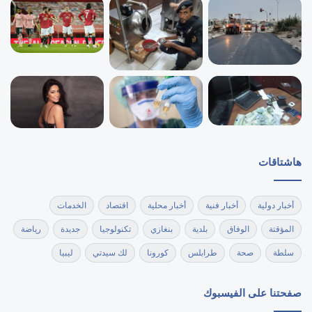
هاشتاقات
أخبار دولية
أخبار فنية
أخبار محلية
اقتصاد
الخدمات
المؤقتة
الوفاق
بلدية
بنغازي
تكنولوجيا
جديدة
رياضة
سلطة
صحة
طرابلس
كورونا
لك سيدتي
ليبيا
صفحتنا على الفيسبوك