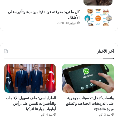
كل ما تريد معرفته عن «فيتامين ب» وتأثيره على
الأطفال
فبراير 10, 2020
آخر الأخبار
واتساب تُدخل تحسينات جوهرية
الطرابلسي: ملف تسهيل الإقامات
على الدردشات الجماعية و تُطلق
والتأشيرات لليبيين على رأس
ميزة «all@»
أولويات زيارتنا لتركيا
منذ 3 أيام
منذ 4 أيام