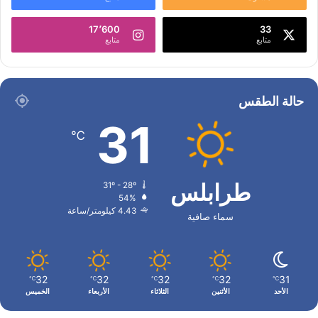
17٬600
33
متابع
متابع
حالة الطقس
31
℃
طرابلس
31º - 28º
54%
4.43 كيلومتر/ساعة
سماء صافية
32
32
32
32
31
℃
℃
℃
℃
℃
الأحد
الأثنين
الثلاثاء
الأربعاء
الخميس