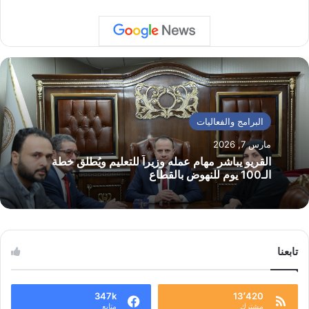
البرامج والفعاليات
مارس 7, 2026
القريو يباشر مهام عمله وزيراً للتعليم ويُطلق خطة
الـ100 يوم للنهوض بالقطاع
تابعنا
347k
13٬420
مشترك
متابع