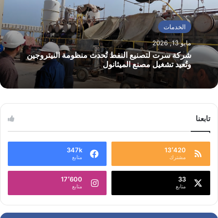
الخدمات
مايو 13, 2026
شركة سرت لتصنيع النفط تُحدث منظومة النيتروجين
وتُعيد تشغيل مصنع الميثانول
تابعنا
347k
13٬420
مشترك
متابع
17٬600
33
متابع
متابع