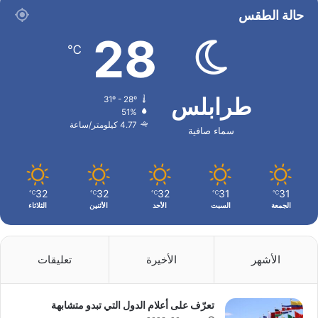
حالة الطقس
28
℃
طرابلس
31º - 28º
51%
4.77 كيلومتر/ساعة
سماء صافية
32
32
32
31
31
℃
℃
℃
℃
℃
الجمعة
السبت
الأحد
الأثنين
الثلاثاء
الأشهر
الأخيرة
تعليقات
تعرّف على أعلام الدول التي تبدو متشابهة